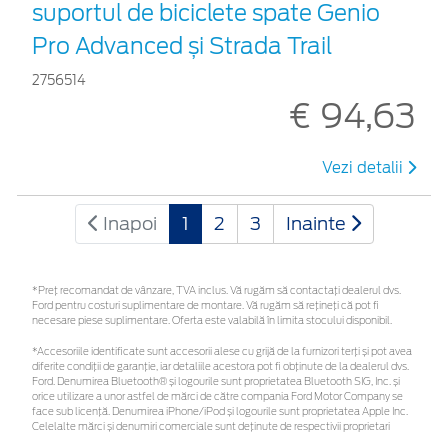
suportul de biciclete spate Genio
Pro Advanced și Strada Trail
2756514
€ 94,63
Vezi detalii
Inapoi
1
2
3
Inainte
*Preţ recomandat de vânzare, TVA inclus. Vă rugăm să contactaţi dealerul dvs.
Ford pentru costuri suplimentare de montare. Vă rugăm să rețineți că pot fi
necesare piese suplimentare. Oferta este valabilă în limita stocului disponibil.
*Accesoriile identificate sunt accesorii alese cu grijă de la furnizori terți și pot avea
diferite condiții de garanție, iar detaliile acestora pot fi obținute de la dealerul dvs.
Ford. Denumirea Bluetooth® și logourile sunt proprietatea Bluetooth SIG, Inc. și
orice utilizare a unor astfel de mărci de către compania Ford Motor Company se
face sub licență. Denumirea iPhone/iPod și logourile sunt proprietatea Apple Inc.
Celelalte mărci și denumiri comerciale sunt deținute de respectivii proprietari