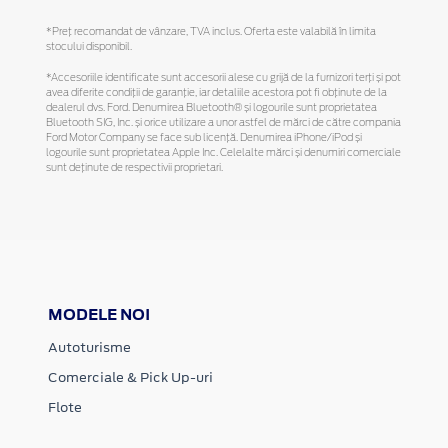
*Preţ recomandat de vânzare, TVA inclus. Oferta este valabilă în limita
stocului disponibil.
*Accesoriile identificate sunt accesorii alese cu grijă de la furnizori terți și pot
avea diferite condiții de garanție, iar detaliile acestora pot fi obținute de la
dealerul dvs. Ford. Denumirea Bluetooth® și logourile sunt proprietatea
Bluetooth SIG, Inc. și orice utilizare a unor astfel de mărci de către compania
Ford Motor Company se face sub licență. Denumirea iPhone/iPod și
logourile sunt proprietatea Apple Inc. Celelalte mărci și denumiri comerciale
sunt deținute de respectivii proprietari.
MODELE NOI
Autoturisme
Comerciale & Pick Up-uri
Flote