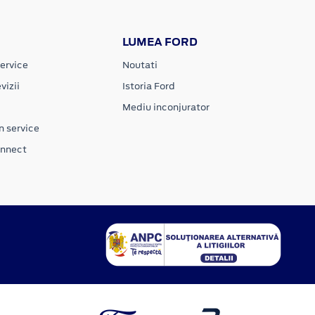
LUMEA FORD
ervice
Noutati
vizii
Istoria Ford
Mediu inconjurator
n service
onnect