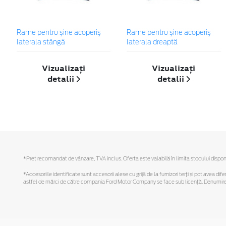
Rame pentru şine acoperiş
Rame pentru şine acoperiş
laterala stângă
laterala dreaptă
Vizualizați
Vizualizați
detalii
detalii
*Preţ recomandat de vânzare, TVA inclus. Oferta este valabilă în limita stocului disponi
*Accesoriile identificate sunt accesorii alese cu grijă de la furnizori terți și pot avea di
astfel de mărci de către compania Ford Motor Company se face sub licență. Denumirea iP