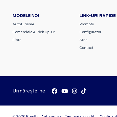
MODELE NOI
LINK-URI RAPIDE
Autoturisme
Promotii
Comerciale & Pick Up-uri
Configurator
Flote
Stoc
Contact
Urmărește-ne
© 2026 Roadhill Automotive
Termeni si conditii
Confident