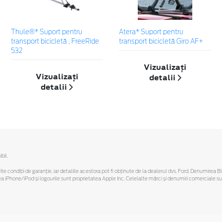
Thule®* Suport pentru
Atera* Suport pentru
transport bicicletă , FreeRide
transport bicicletă Giro AF+
532
Vizualizați
Vizualizați
detalii
detalii
bil.
ferite condiții de garanție, iar detaliile acestora pot fi obținute de la dealerul dvs. Ford. Denumirea 
hone/iPod și logourile sunt proprietatea Apple Inc. Celelalte mărci și denumiri comerciale sunt 