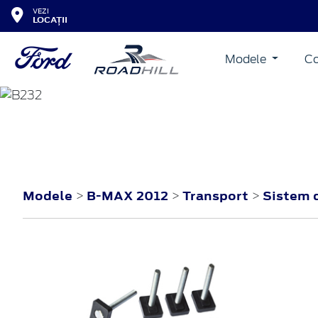
VEZI
LOCAȚII
Modele
Co
B-MAX
2012
Modele
B-MAX 2012
Transport
Sistem 
>
>
>