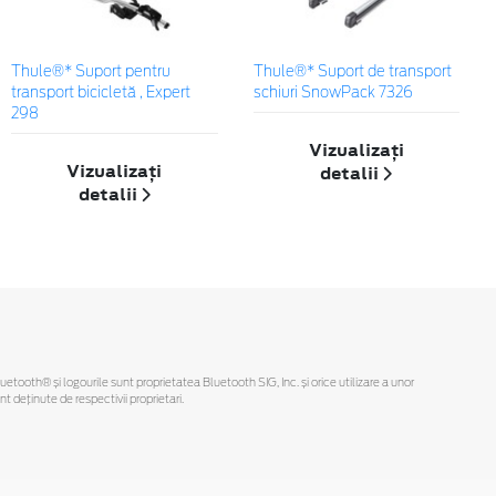
Thule®* Suport pentru
Thule®* Suport de transport
transport bicicletă , Expert
schiuri SnowPack 7326
298
Vizualizați
Vizualizați
detalii
detalii
Bluetooth® și logourile sunt proprietatea Bluetooth SIG, Inc. și orice utilizare a unor
deținute de respectivii proprietari.