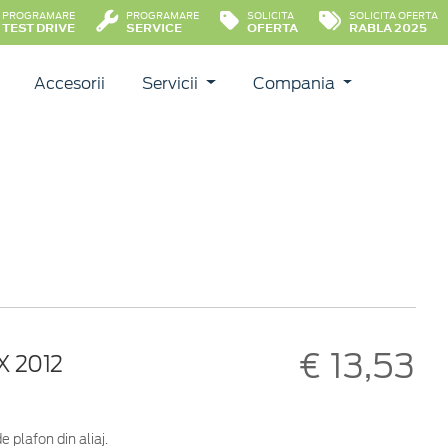
PROGRAMARE
PROGRAMARE
SOLICITA
SOLICITA OFERTA
TEST DRIVE
SERVICE
OFERTA
RABLA 2025
Accesorii
Servicii
Compania
€ 13,53
X 2012
 plafon din aliaj.