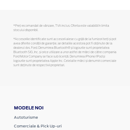
*Preţ recomandat de vânzare, TVA inclus. Oferta este valabilă în limita
stocului disponibil.
*Accesoriile identificate sunt accesorii alese cu grijă de la furnizori terți și pot
avea diferite condiții de garanție, iar detaliile acestora pot fi obținute de la
dealerul dvs. Ford. Denumirea Bluetooth® și logourile sunt proprietatea
Bluetooth SIG, Inc. și orice utilizare a unor astfel de mărci de către compania
Ford Motor Company se face sub licență. Denumirea iPhone/iPod și
logourile sunt proprietatea Apple Inc. Celelalte mărci și denumiri comerciale
sunt deținute de respectivii proprietari.
MODELE NOI
Autoturisme
Comerciale & Pick Up-uri