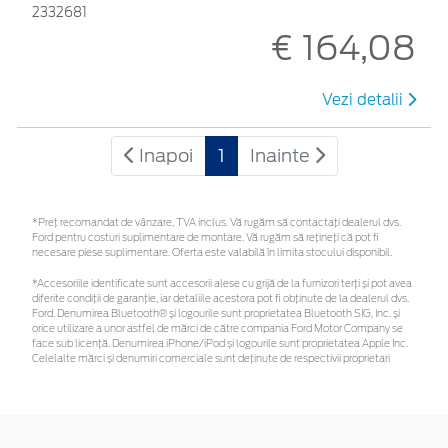
2332681
€ 164,08
Vezi detalii
Inapoi
1
Inainte
*Preţ recomandat de vânzare, TVA inclus. Vă rugăm să contactaţi dealerul dvs.
Ford pentru costuri suplimentare de montare. Vă rugăm să rețineți că pot fi
necesare piese suplimentare. Oferta este valabilă în limita stocului disponibil.
*Accesoriile identificate sunt accesorii alese cu grijă de la furnizori terți și pot avea
diferite condiții de garanție, iar detaliile acestora pot fi obținute de la dealerul dvs.
Ford. Denumirea Bluetooth® și logourile sunt proprietatea Bluetooth SIG, Inc. și
orice utilizare a unor astfel de mărci de către compania Ford Motor Company se
face sub licență. Denumirea iPhone/iPod și logourile sunt proprietatea Apple Inc.
Celelalte mărci și denumiri comerciale sunt deținute de respectivii proprietari