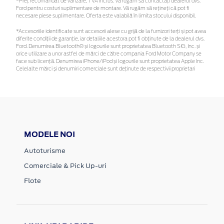
*Preţ recomandat de vânzare, TVA inclus. Vă rugăm să contactaţi dealerul dvs.
Ford pentru costuri suplimentare de montare. Vă rugăm să rețineți că pot fi
necesare piese suplimentare. Oferta este valabilă în limita stocului disponibil.
*Accesoriile identificate sunt accesorii alese cu grijă de la furnizori terți și pot avea
diferite condiții de garanție, iar detaliile acestora pot fi obținute de la dealerul dvs.
Ford. Denumirea Bluetooth® și logourile sunt proprietatea Bluetooth SIG, Inc. și
orice utilizare a unor astfel de mărci de către compania Ford Motor Company se
face sub licență. Denumirea iPhone/iPod și logourile sunt proprietatea Apple Inc.
Celelalte mărci și denumiri comerciale sunt deținute de respectivii proprietari
MODELE NOI
Autoturisme
Comerciale & Pick Up-uri
Flote