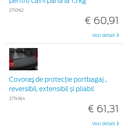
pentru câini până la 15 kg
2710162
€ 60,91
Vezi detalii
Covoraş de protecţie portbagaj ,
reversibil, extensibil și pliabil
2774564
€ 61,31
Vezi detalii