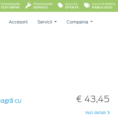
PROGRAMARE
PROGRAMARE
SOLICITA
SOLICITA OFERTA
TEST DRIVE
SERVICE
OFERTA
RABLA 2025
Accesorii
Servicii
Compania
€ 43,45
eagră cu
Vezi detalii