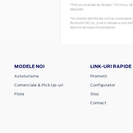
*Preţ recomandat de vânzare, TVA inclus. Vă r
disponibil.
*Accesoriile identificate sunt accesorii alese c
Bluetooth SIG, Inc. și orice utilizare a unor
deținute de respectivii proprietari
MODELE NOI
LINK-URI RAPIDE
Autoturisme
Promotii
Comerciale & Pick Up-uri
Configurator
Flote
Stoc
Contact