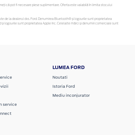
ți că pot fi necesare piese suplimentare. Oferta este valabilă în limita stocului
obținute de la dealerul dvs. Ford. Denumirea Bluetooth® și logourile sunt proprietatea
și logourile sunt proprietatea Apple Inc. Celelalte mărci și denumiri comerciale sunt
LUMEA FORD
ervice
Noutati
vizii
Istoria Ford
Mediu inconjurator
n service
onnect