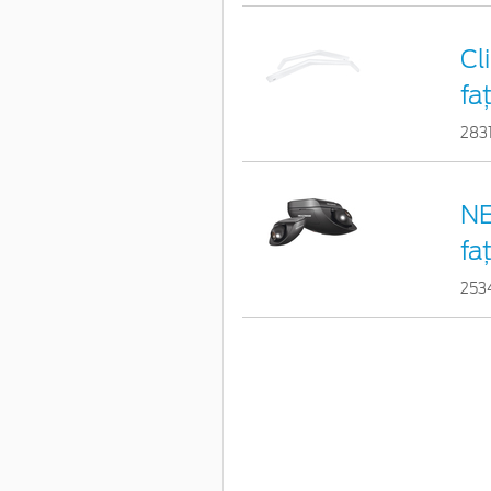
Cl
fa
283
NE
fa
253