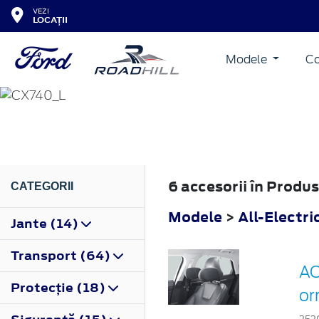
VEZI
LOCAȚII
Modele
Co
ALL-ELECTRIC CAPRI
2024
6 accesorii în Produ
CATEGORII
Modele
>
All-Electri
Jante (14)
Transport (64)
AC
Protecţie (18)
or