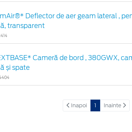
imAir®* Deflector de aer geam lateral , pen
ță, transparent
1414
XTBASE* Cameră de bord , 380GWX, cam
ță și spate
4404
Inapoi
1
Inainte