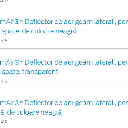
0207
imAir®* Deflector de aer geam lateral , p
i spate, de culoare neagră
1416
imAir®* Deflector de aer geam lateral , p
i spate, transparent
1418
imAir®* Deflector de aer geam lateral , pen
ță, de culoare neagră
1412