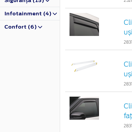
Siguranţă (15)
252
Infotainment (4)
Cl
Confort (6)
uș
283
Cl
uș
283
Cl
fa
283