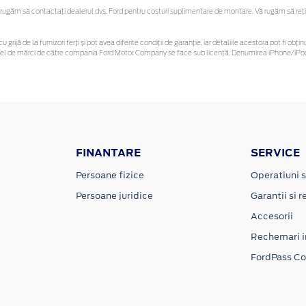
ugăm să contactaţi dealerul dvs. Ford pentru costuri suplimentare de montare. Vă rugăm să reține
u grijă de la furnizori terți și pot avea diferite condiții de garanție, iar detaliile acestora pot fi 
 astfel de mărci de către compania Ford Motor Company se face sub licență. Denumirea iPhone/iPod 
FINANTARE
SERVICE
Persoane fizice
Operatiuni s
Persoane juridice
Garantii si re
Accesorii
Rechemari i
FordPass C