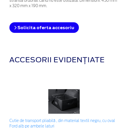
strânsă ordonat când nu este utilizată. Dimensiuni: 450 mm
x 320 mm x 190 mm.
Solicita oferta accesoriu
ACCESORII EVIDENȚIATE
Cutie de transport pliabilă , din material textil negru, cu oval
Ford alb pe ambele laturi