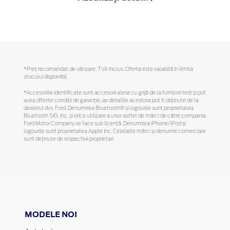
*Preţ recomandat de vânzare, TVA inclus. Oferta este valabilă în limita
stocului disponibil.
*Accesoriile identificate sunt accesorii alese cu grijă de la furnizori terți și pot
avea diferite condiții de garanție, iar detaliile acestora pot fi obținute de la
dealerul dvs. Ford. Denumirea Bluetooth® și logourile sunt proprietatea
Bluetooth SIG, Inc. și orice utilizare a unor astfel de mărci de către compania
Ford Motor Company se face sub licență. Denumirea iPhone/iPod și
logourile sunt proprietatea Apple Inc. Celelalte mărci și denumiri comerciale
sunt deținute de respectivii proprietari.
MODELE NOI