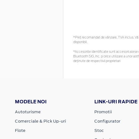
*Preţ recomandat de vânzare, TVA inclus. Vă r
disponibil.
*Accesoriile identificate sunt accesorii alese c
Bluetooth SIG, Inc. și orice utilizare a unor
deținute de respectivii proprietari
MODELE NOI
LINK-URI RAPIDE
Autoturisme
Promotii
Comerciale & Pick Up-uri
Configurator
Flote
Stoc