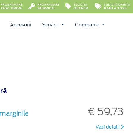
PROGRAMARE
PROGRAMARE
SOLICITA
SOLICITA OFERTA
TEST DRIVE
SERVICE
OFERTA
RABLA 2025
Accesorii
Servicii
Compania
ară
€ 59,73
 marginile
Vezi detalii