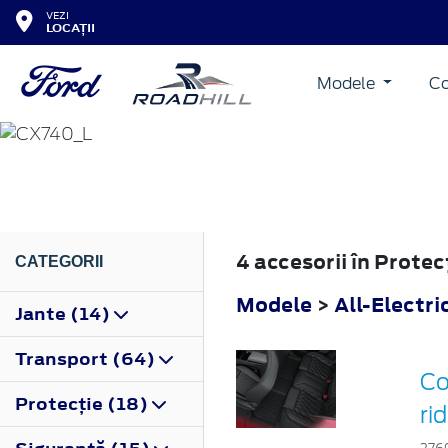
VEZI
LOCAȚII
Modele
Co
ALL-ELECTRIC CAPRI
2024
4 accesorii în Protec
CATEGORII
Modele
>
All-Electri
Jante (14)
Transport (64)
Co
Protecţie (18)
ri