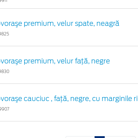
9911
voraşe premium, velur spate, neagră
9825
voraşe premium, velur faţă, negre
9830
voraşe cauciuc , față, negre, cu marginile r
9907