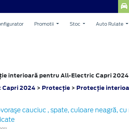
nfigurator
Promotii
Stoc
Auto Rulate
ţie interioară pentru All-Electric Capri 2024
c Capri 2024
>
Protecţie
>
Protecţie interio
voraşe cauciuc , spate, culoare neagră, cu
dicate