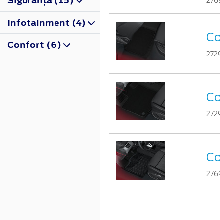
Siguranţă (15)
276
Infotainment (4)
Co
Confort (6)
272
Co
272
Co
276