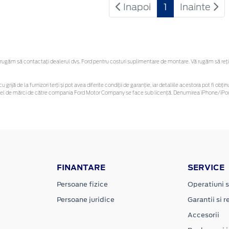
Inapoi
1
Inainte
ugăm să contactaţi dealerul dvs. Ford pentru costuri suplimentare de montare. Vă rugăm să reține
u grijă de la furnizori terți și pot avea diferite condiții de garanție, iar detaliile acestora pot fi 
 astfel de mărci de către compania Ford Motor Company se face sub licență. Denumirea iPhone/iPod 
FINANTARE
SERVICE
Persoane fizice
Operatiuni s
Persoane juridice
Garantii si re
Accesorii