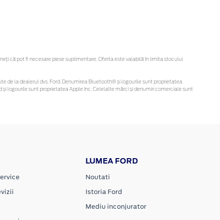
ți că pot fi necesare piese suplimentare. Oferta este valabilă în limita stocului
obținute de la dealerul dvs. Ford. Denumirea Bluetooth® și logourile sunt proprietatea
și logourile sunt proprietatea Apple Inc. Celelalte mărci și denumiri comerciale sunt
LUMEA FORD
ervice
Noutati
vizii
Istoria Ford
Mediu inconjurator