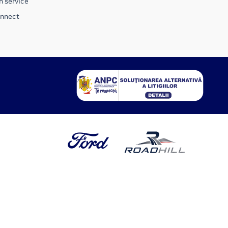
n service
onnect