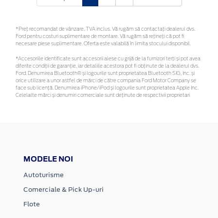
*Preţ recomandat de vânzare, TVA inclus. Vă rugăm să contactaţi dealerul dvs.
Ford pentru costuri suplimentare de montare. Vă rugăm să rețineți că pot fi
necesare piese suplimentare. Oferta este valabilă în limita stocului disponibil.
*Accesoriile identificate sunt accesorii alese cu grijă de la furnizori terți și pot avea
diferite condiții de garanție, iar detaliile acestora pot fi obținute de la dealerul dvs.
Ford. Denumirea Bluetooth® și logourile sunt proprietatea Bluetooth SIG, Inc. și
orice utilizare a unor astfel de mărci de către compania Ford Motor Company se
face sub licență. Denumirea iPhone/iPod și logourile sunt proprietatea Apple Inc.
Celelalte mărci și denumiri comerciale sunt deținute de respectivii proprietari
MODELE NOI
Autoturisme
Comerciale & Pick Up-uri
Flote