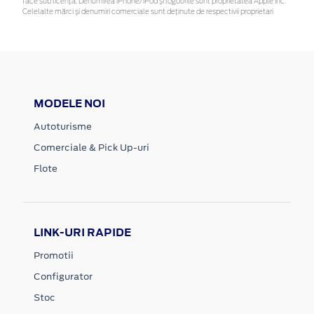
face sub licență. Denumirea iPhone/iPod și logourile sunt proprietatea Apple Inc.
Celelalte mărci și denumiri comerciale sunt deținute de respectivii proprietari
MODELE NOI
Autoturisme
Comerciale & Pick Up-uri
Flote
LINK-URI RAPIDE
Promotii
Configurator
Stoc