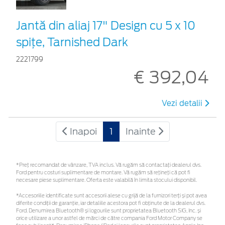
Jantă din aliaj 17" Design cu 5 x 10
spițe, Tarnished Dark
2221799
€ 392,04
Vezi detalii
Inapoi
1
Inainte
*Preţ recomandat de vânzare, TVA inclus. Vă rugăm să contactaţi dealerul dvs.
Ford pentru costuri suplimentare de montare. Vă rugăm să rețineți că pot fi
necesare piese suplimentare. Oferta este valabilă în limita stocului disponibil.
*Accesoriile identificate sunt accesorii alese cu grijă de la furnizori terți și pot avea
diferite condiții de garanție, iar detaliile acestora pot fi obținute de la dealerul dvs.
Ford. Denumirea Bluetooth® și logourile sunt proprietatea Bluetooth SIG, Inc. și
orice utilizare a unor astfel de mărci de către compania Ford Motor Company se