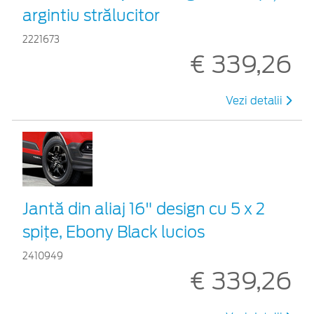
argintiu strălucitor
2221673
€ 339,26
Vezi detalii
Jantă din aliaj 16" design cu 5 x 2
spițe, Ebony Black lucios
2410949
€ 339,26