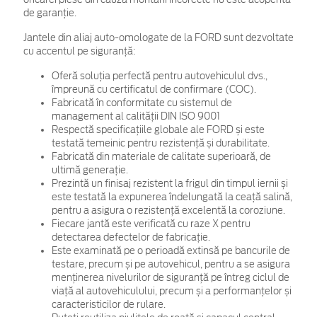
de garanţie.
Jantele din aliaj auto-omologate de la FORD sunt dezvoltate
cu accentul pe siguranță:
Oferă soluția perfectă pentru autovehiculul dvs.,
împreună cu certificatul de confirmare (COC).
Fabricată în conformitate cu sistemul de
management al calității DIN ISO 9001
Respectă specificațiile globale ale FORD și este
testată temeinic pentru rezistență și durabilitate.
Fabricată din materiale de calitate superioară, de
ultimă generație.
Prezintă un finisaj rezistent la frigul din timpul iernii și
este testată la expunerea îndelungată la ceață salină,
pentru a asigura o rezistență excelentă la coroziune.
Fiecare jantă este verificată cu raze X pentru
detectarea defectelor de fabricație.
Este examinată pe o perioadă extinsă pe bancurile de
testare, precum și pe autovehicul, pentru a se asigura
menținerea nivelurilor de siguranță pe întreg ciclul de
viață al autovehiculului, precum și a performanțelor și
caracteristicilor de rulare.