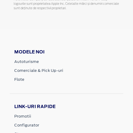
logourile sunt proprietatea Apple Inc. Celelalte mărci și denumiri comerciale
sunt deținute de respectivii proprietari.
MODELE NOI
Autoturisme
Comerciale & Pick Up-uri
Flote
LINK-URI RAPIDE
Promotii
Configurator