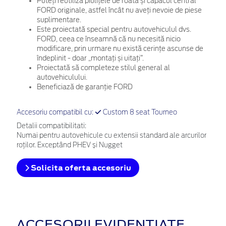
Puteți reutiliza piulițele de roată și capacul central
FORD originale, astfel încât nu aveți nevoie de piese
suplimentare.
Este proiectată special pentru autovehiculul dvs.
FORD, ceea ce înseamnă că nu necesită nicio
modificare, prin urmare nu există cerințe ascunse de
îndeplinit - doar „montați și uitați”.
Proiectată să completeze stilul general al
autovehiculului.
Beneficiază de garanție FORD
Accesoriu compatibil cu:
Custom 8 seat Tourneo
Detalii compatibilitati:
Numai pentru autovehicule cu extensii standard ale arcurilor
roților. Exceptând PHEV și Nugget
Solicita oferta accesoriu
ACCESORII EVIDENȚIATE