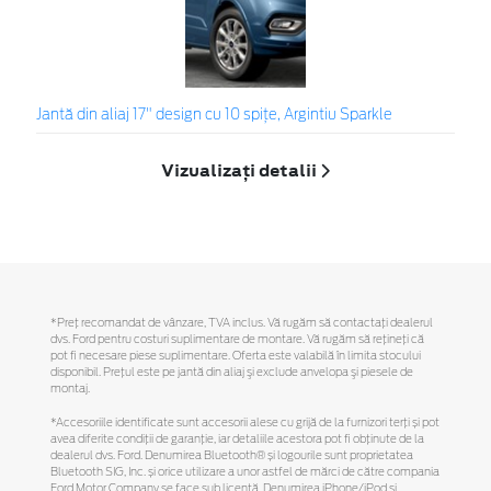
Jantă din aliaj 17" design cu 10 spițe, Argintiu Sparkle
Vizualizați detalii
*Preţ recomandat de vânzare, TVA inclus. Vă rugăm să contactaţi dealerul
dvs. Ford pentru costuri suplimentare de montare. Vă rugăm să reţineţi că
pot fi necesare piese suplimentare. Oferta este valabilă în limita stocului
disponibil. Preţul este pe jantă din aliaj şi exclude anvelopa şi piesele de
montaj.
*Accesoriile identificate sunt accesorii alese cu grijă de la furnizori terți și pot
avea diferite condiții de garanție, iar detaliile acestora pot fi obținute de la
dealerul dvs. Ford. Denumirea Bluetooth® și logourile sunt proprietatea
Bluetooth SIG, Inc. și orice utilizare a unor astfel de mărci de către compania
Ford Motor Company se face sub licență. Denumirea iPhone/iPod și