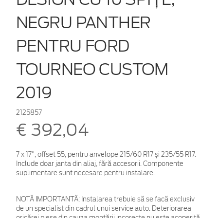
NEGRU PANTHER
PENTRU FORD
TOURNEO CUSTOM
2019
2125857
€ 392,04
7 x 17", offset 55, pentru anvelope 215/60 R17 și 235/55 R17.
Include doar janta din aliaj, fără accesorii. Componente
suplimentare sunt necesare pentru instalare.
NOTĂ IMPORTANTĂ:
Instalarea trebuie să se facă exclusiv
de un specialist din cadrul unui service auto. Deteriorarea
oricărei piese din cauza montării incorecte nu este acoperită