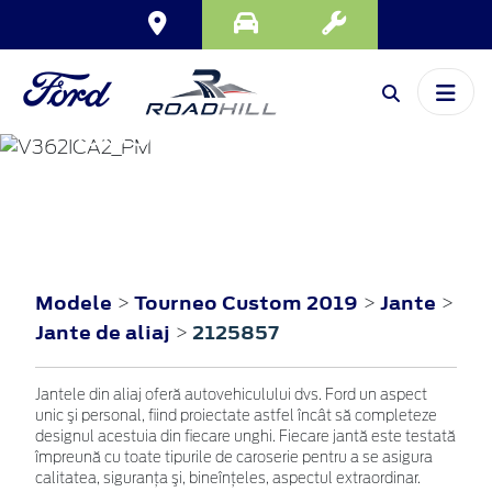
TOURNEO
CUSTOM
2019
Modele
Tourneo Custom 2019
Jante
>
>
>
Jante de aliaj
2125857
>
Jantele din aliaj oferă autovehiculului dvs. Ford un aspect
unic şi personal, fiind proiectate astfel încât să completeze
designul acestuia din fiecare unghi. Fiecare jantă este testată
împreună cu toate tipurile de caroserie pentru a se asigura
calitatea, siguranţa şi, bineînţeles, aspectul extraordinar.