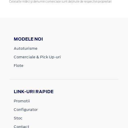
Celelalte mărci și denumiri comerciale sunt deținute de respectivii proprietari
MODELE NOI
Autoturisme
Comerciale & Pick Up-uri
Flote
LINK-URI RAPIDE
Promotii
Configurator
Stoc
Contact