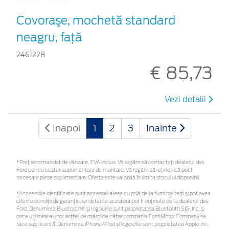
Covoraşe, mochetă standard
neagru, faţă
2461228
€ 85,73
Vezi detalii
Inapoi
1
2
3
Inainte
*Preţ recomandat de vânzare, TVA inclus. Vă rugăm să contactaţi dealerul dvs.
Ford pentru costuri suplimentare de montare. Vă rugăm să rețineți că pot fi
necesare piese suplimentare. Oferta este valabilă în limita stocului disponibil.
*Accesoriile identificate sunt accesorii alese cu grijă de la furnizori terți și pot avea
diferite condiții de garanție, iar detaliile acestora pot fi obținute de la dealerul dvs.
Ford. Denumirea Bluetooth® și logourile sunt proprietatea Bluetooth SIG, Inc. și
orice utilizare a unor astfel de mărci de către compania Ford Motor Company se
face sub licență. Denumirea iPhone/iPod și logourile sunt proprietatea Apple Inc.