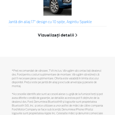
Jantă din aliaj 17" design cu 10 spițe, Argintiu Sparkle
Vizualizați detalii
*Preţ recomandat de vânzare, TVA inclus. Vă rugăm să contactaţi dealerul
dvs. Ford pentru costuri suplimentare de montare. Vă rugăm să reţineţi că
pot fi necesare piese suplimentare. Oferta este valabilă în limita stocului
disponibil. Preţul este pe jantă din aliaj şi exclude anvelopa şi piesele de
montaj.
*Accesoriile identificate sunt accesorii alese cu grijă de la furnizori terți și pot
avea diferite condiții de garanție, iar detaliile acestora pot fi obținute de la
dealerul dvs. Ford. Denumirea Bluetooth® și logourile sunt proprietatea
Bluetooth SIG, Inc. și orice utilizare a unor astfel de mărci de către compania
Ford Motor Company se face sub licență. Denumirea iPhone/iPod și
logourile sunt proprietatea Apple Inc. Celelalte mărci și denumiri comerciale