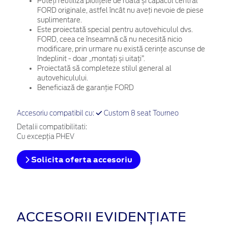
Puteți reutiliza piulițele de roată și capacul central
FORD originale, astfel încât nu aveți nevoie de piese
suplimentare.
Este proiectată special pentru autovehiculul dvs.
FORD, ceea ce înseamnă că nu necesită nicio
modificare, prin urmare nu există cerințe ascunse de
îndeplinit - doar „montați și uitați”.
Proiectată să completeze stilul general al
autovehiculului.
Beneficiază de garanție FORD
Accesoriu compatibil cu:
Custom 8 seat Tourneo
Detalii compatibilitati:
Cu excepția PHEV
Solicita oferta accesoriu
ACCESORII EVIDENȚIATE