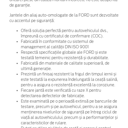
de garanţie.
Jantele din aliaj auto-omologate de la FORD sunt dezvoltate
cu accentul pe siguranță:
Oferă soluția perfectă pentru autovehiculul dvs.,
împreună cu certificatul de confirmare (COC).
Fabricată în conformitate cu sistemul de
management al calității DIN ISO 9001
Respectă specificațiile globale ale FORD și este
testată temeinic pentru rezistență și durabilitate.
Fabricată din materiale de calitate superioară, de
ultimă generație.
Prezintă un finisaj rezistent la frigul din timpul iernii și
este testată la expunerea îndelungată la ceață salină,
pentru a asigura o rezistență excelentă la coroziune.
Fiecare jantă este verificată cu raze X pentru
detectarea defectelor de fabricație.
Este examinată pe o perioadă extinsă pe bancurile de
testare, precum și pe autovehicul, pentru a se asigura
menținerea nivelurilor de siguranță pe întreg ciclul de
viață al autovehiculului, precum și a performanțelor și
caracteristicilor de rulare.