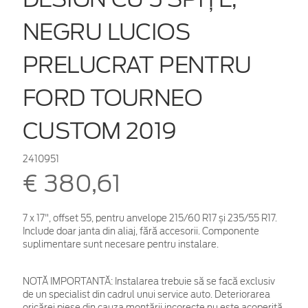
NEGRU LUCIOS
PRELUCRAT PENTRU
FORD TOURNEO
CUSTOM 2019
2410951
€ 380,61
7 x 17", offset 55, pentru anvelope 215/60 R17 și 235/55 R17.
Include doar janta din aliaj, fără accesorii. Componente
suplimentare sunt necesare pentru instalare.
NOTĂ IMPORTANTĂ:
Instalarea trebuie să se facă exclusiv
de un specialist din cadrul unui service auto. Deteriorarea
oricărei piese din cauza montării incorecte nu este acoperită