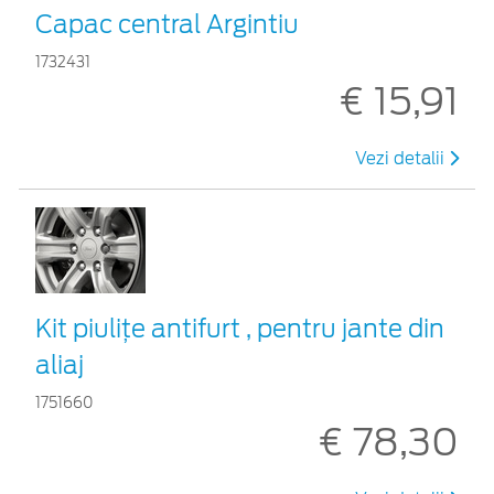
Capac central Argintiu
1732431
€ 15,91
Vezi detalii
Kit piuliţe antifurt , pentru jante din
aliaj
1751660
€ 78,30