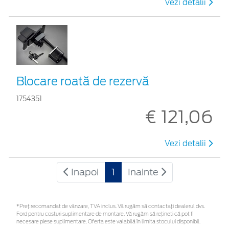
Vezi detalii
Blocare roată de rezervă
1754351
€ 121,06
Vezi detalii
Inapoi
1
Inainte
*Preţ recomandat de vânzare, TVA inclus. Vă rugăm să contactaţi dealerul dvs.
Ford pentru costuri suplimentare de montare. Vă rugăm să rețineți că pot fi
necesare piese suplimentare. Oferta este valabilă în limita stocului disponibil.