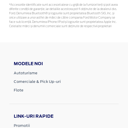
*Accesoriile identificate sunt accesorii alese cu grijă de la furnizori terți și pot avea
diferite condiții de garanție, iar detaliile acestora pot fi obținute de la dealerul dvs.
Ford. Denumirea Bluetooth® și logourile sunt proprietatea Bluetooth SIG, Inc. și
orice utilizare a unor astfel de mărci de către compania Ford Motor Company se
face sub licență. Denumirea iPhone/iPod și logourile sunt proprietatea Apple Inc.
Celelalte mărci și denumiri comerciale sunt deținute de respectivii proprietari
MODELE NOI
Autoturisme
Comerciale & Pick Up-uri
Flote
LINK-URI RAPIDE
Promotii