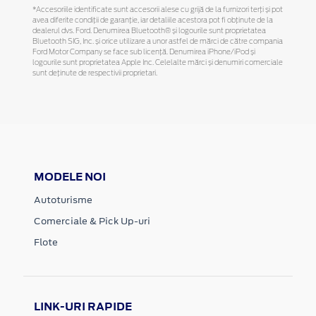
*Accesoriile identificate sunt accesorii alese cu grijă de la furnizori terți și pot
avea diferite condiții de garanție, iar detaliile acestora pot fi obținute de la
dealerul dvs. Ford. Denumirea Bluetooth® și logourile sunt proprietatea
Bluetooth SIG, Inc. și orice utilizare a unor astfel de mărci de către compania
Ford Motor Company se face sub licență. Denumirea iPhone/iPod și
logourile sunt proprietatea Apple Inc. Celelalte mărci și denumiri comerciale
sunt deținute de respectivii proprietari.
MODELE NOI
Autoturisme
Comerciale & Pick Up-uri
Flote
LINK-URI RAPIDE