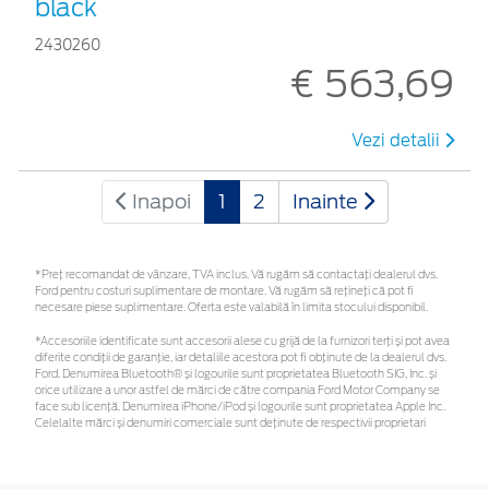
black
2430260
€ 563,69
Vezi detalii
Inapoi
1
2
Inainte
*Preţ recomandat de vânzare, TVA inclus. Vă rugăm să contactaţi dealerul dvs.
Ford pentru costuri suplimentare de montare. Vă rugăm să rețineți că pot fi
necesare piese suplimentare. Oferta este valabilă în limita stocului disponibil.
*Accesoriile identificate sunt accesorii alese cu grijă de la furnizori terți și pot avea
diferite condiții de garanție, iar detaliile acestora pot fi obținute de la dealerul dvs.
Ford. Denumirea Bluetooth® și logourile sunt proprietatea Bluetooth SIG, Inc. și
orice utilizare a unor astfel de mărci de către compania Ford Motor Company se
face sub licență. Denumirea iPhone/iPod și logourile sunt proprietatea Apple Inc.
Celelalte mărci și denumiri comerciale sunt deținute de respectivii proprietari