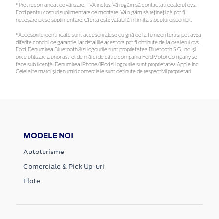
*Preţ recomandat de vânzare, TVA inclus. Vă rugăm să contactaţi dealerul dvs.
Ford pentru costuri suplimentare de montare. Vă rugăm să rețineți că pot fi
necesare piese suplimentare. Oferta este valabilă în limita stocului disponibil.
*Accesoriile identificate sunt accesorii alese cu grijă de la furnizori terți și pot avea
diferite condiții de garanție, iar detaliile acestora pot fi obținute de la dealerul dvs.
Ford. Denumirea Bluetooth® și logourile sunt proprietatea Bluetooth SIG, Inc. și
orice utilizare a unor astfel de mărci de către compania Ford Motor Company se
face sub licență. Denumirea iPhone/iPod și logourile sunt proprietatea Apple Inc.
Celelalte mărci și denumiri comerciale sunt deținute de respectivii proprietari
MODELE NOI
Autoturisme
Comerciale & Pick Up-uri
Flote