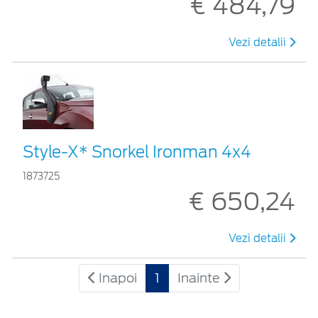
€ 484,79
Vezi detalii
Style-X* Snorkel Ironman 4x4
1873725
€ 650,24
Vezi detalii
Inapoi
1
Inainte