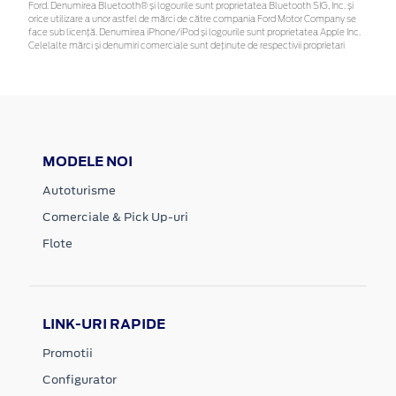
Ford. Denumirea Bluetooth® și logourile sunt proprietatea Bluetooth SIG, Inc. și
orice utilizare a unor astfel de mărci de către compania Ford Motor Company se
face sub licență. Denumirea iPhone/iPod și logourile sunt proprietatea Apple Inc.
Celelalte mărci și denumiri comerciale sunt deținute de respectivii proprietari
MODELE NOI
Autoturisme
Comerciale & Pick Up-uri
Flote
LINK-URI RAPIDE
Promotii
Configurator