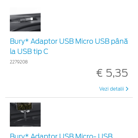
Bury* Adaptor USB Micro USB până
la USB tip C
2279208
€ 5,35
Vezi detalii
Bury* Adaptor USB Micro- USB