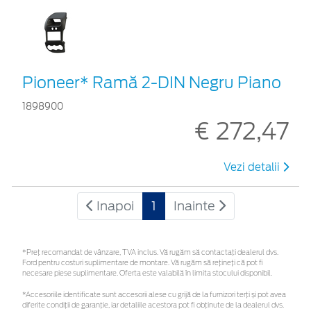
Pioneer* Ramă 2-DIN Negru Piano
1898900
€ 272,47
Vezi detalii
Inapoi
1
Inainte
*Preţ recomandat de vânzare, TVA inclus. Vă rugăm să contactaţi dealerul dvs.
Ford pentru costuri suplimentare de montare. Vă rugăm să rețineți că pot fi
necesare piese suplimentare. Oferta este valabilă în limita stocului disponibil.
*Accesoriile identificate sunt accesorii alese cu grijă de la furnizori terți și pot avea
diferite condiții de garanție, iar detaliile acestora pot fi obținute de la dealerul dvs.