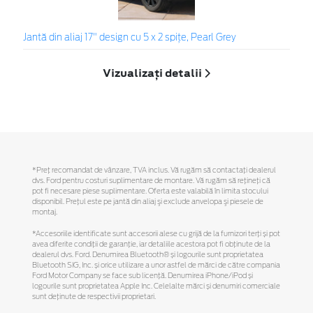
Jantă din aliaj 17" design cu 5 x 2 spiţe, Pearl Grey
Vizualizați detalii
*Preţ recomandat de vânzare, TVA inclus. Vă rugăm să contactaţi dealerul
dvs. Ford pentru costuri suplimentare de montare. Vă rugăm să reţineţi că
pot fi necesare piese suplimentare. Oferta este valabilă în limita stocului
disponibil. Preţul este pe jantă din aliaj şi exclude anvelopa şi piesele de
montaj.
*Accesoriile identificate sunt accesorii alese cu grijă de la furnizori terți și pot
avea diferite condiții de garanție, iar detaliile acestora pot fi obținute de la
dealerul dvs. Ford. Denumirea Bluetooth® și logourile sunt proprietatea
Bluetooth SIG, Inc. și orice utilizare a unor astfel de mărci de către compania
Ford Motor Company se face sub licență. Denumirea iPhone/iPod și
logourile sunt proprietatea Apple Inc. Celelalte mărci și denumiri comerciale
sunt deținute de respectivii proprietari.