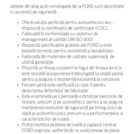
Jantele din aliaj auto-omologate de la FORD sunt dezvoltate
cu accentul pe siguranță:
Oferă soluția perfectă pentru autovehiculul dvs.,
împreună cu certificatul de confirmare (COC).
Fabricată în conformitate cu sistemul de
management al calității DIN ISO 9001
Respectă specificațiile globale ale FORD și este
testată temeinic pentru rezistență și durabilitate.
Fabricată din materiale de calitate superioară, de
ultimă generație.
Prezintă un finisaj rezistent la frigul din timpul iernii și
este testată la expunerea îndelungată la ceață salină,
pentru a asigura o rezistență excelentă la coroziune.
Fiecare jantă este verificată cu raze X pentru
detectarea defectelor de fabricație.
Este examinată pe o perioadă extinsă pe bancurile de
testare, precum și pe autovehicul, pentru a se asigura
menținerea nivelurilor de siguranță pe întreg ciclul de
viață al autovehiculului, precum și a performanțelor și
caracteristicilor de rulare.
Puteți reutiliza piulițele de roată și capacul central
FORD originale, astfel încât nu aveți nevoie de piese