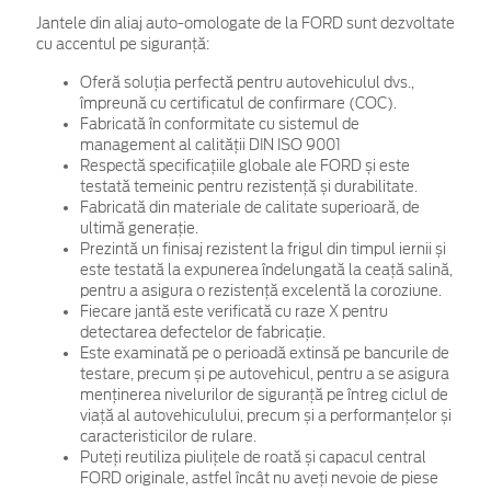
Jantele din aliaj auto-omologate de la FORD sunt dezvoltate
cu accentul pe siguranță:
Oferă soluția perfectă pentru autovehiculul dvs.,
împreună cu certificatul de confirmare (COC).
Fabricată în conformitate cu sistemul de
management al calității DIN ISO 9001
Respectă specificațiile globale ale FORD și este
testată temeinic pentru rezistență și durabilitate.
Fabricată din materiale de calitate superioară, de
ultimă generație.
Prezintă un finisaj rezistent la frigul din timpul iernii și
este testată la expunerea îndelungată la ceață salină,
pentru a asigura o rezistență excelentă la coroziune.
Fiecare jantă este verificată cu raze X pentru
detectarea defectelor de fabricație.
Este examinată pe o perioadă extinsă pe bancurile de
testare, precum și pe autovehicul, pentru a se asigura
menținerea nivelurilor de siguranță pe întreg ciclul de
viață al autovehiculului, precum și a performanțelor și
caracteristicilor de rulare.
Puteți reutiliza piulițele de roată și capacul central
FORD originale, astfel încât nu aveți nevoie de piese