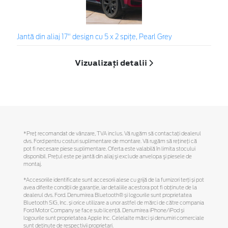
Jantă din aliaj 17" design cu 5 x 2 spiţe, Pearl Grey
Vizualizați detalii
*Preţ recomandat de vânzare, TVA inclus. Vă rugăm să contactaţi dealerul
dvs. Ford pentru costuri suplimentare de montare. Vă rugăm să reţineţi că
pot fi necesare piese suplimentare. Oferta este valabilă în limita stocului
disponibil. Preţul este pe jantă din aliaj şi exclude anvelopa şi piesele de
montaj.
*Accesoriile identificate sunt accesorii alese cu grijă de la furnizori terți și pot
avea diferite condiții de garanție, iar detaliile acestora pot fi obținute de la
dealerul dvs. Ford. Denumirea Bluetooth® și logourile sunt proprietatea
Bluetooth SIG, Inc. și orice utilizare a unor astfel de mărci de către compania
Ford Motor Company se face sub licență. Denumirea iPhone/iPod și
logourile sunt proprietatea Apple Inc. Celelalte mărci și denumiri comerciale
sunt deținute de respectivii proprietari.