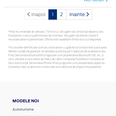
Vezi detalii
Inapoi
1
2
Inainte
*Preţ recomandat de vânzare, TVA inclus. Vă rugăm să contactaţi dealerul dvs.
Ford pentru costuri suplimentare de montare. Vă rugăm să rețineți că pot fi
necesare piese suplimentare. Oferta este valabilă în limita stocului disponibil.
*Accesoriile identificate sunt accesorii alese cu grijă de la furnizori terți și pot avea
diferite condiții de garanție, iar detaliile acestora pot fi obținute de la dealerul dvs.
Ford. Denumirea Bluetooth® și logourile sunt proprietatea Bluetooth SIG, Inc. și
orice utilizare a unor astfel de mărci de către compania Ford Motor Company se
face sub licență. Denumirea iPhone/iPod și logourile sunt proprietatea Apple Inc.
Celelalte mărci și denumiri comerciale sunt deținute de respectivii proprietari
MODELE NOI
Autoturisme