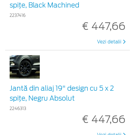
spiţe, Black Machined
2237416
€ 447,66
Vezi detalii
Jantă din aliaj 19" design cu 5 x 2
spițe, Negru Absolut
2246313
€ 447,66