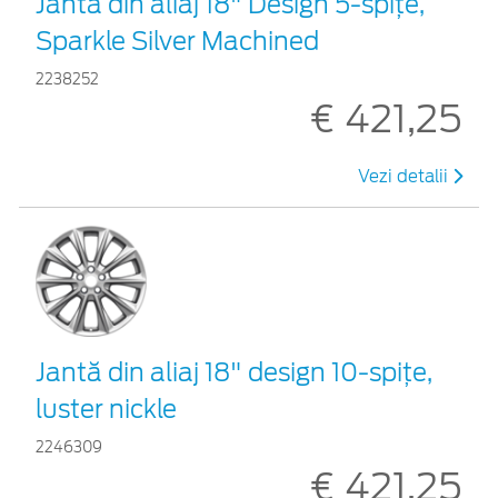
Jantă din aliaj 18" Design 5-spiţe,
Sparkle Silver Machined
2238252
€ 421,25
Vezi detalii
Jantă din aliaj 18" design 10-spiţe,
luster nickle
2246309
€ 421,25