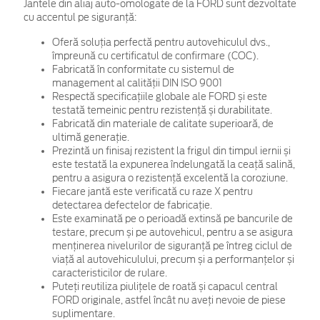
Jantele din aliaj auto-omologate de la FORD sunt dezvoltate
cu accentul pe siguranță:
Oferă soluția perfectă pentru autovehiculul dvs.,
împreună cu certificatul de confirmare (COC).
Fabricată în conformitate cu sistemul de
management al calității DIN ISO 9001
Respectă specificațiile globale ale FORD și este
testată temeinic pentru rezistență și durabilitate.
Fabricată din materiale de calitate superioară, de
ultimă generație.
Prezintă un finisaj rezistent la frigul din timpul iernii și
este testată la expunerea îndelungată la ceață salină,
pentru a asigura o rezistență excelentă la coroziune.
Fiecare jantă este verificată cu raze X pentru
detectarea defectelor de fabricație.
Este examinată pe o perioadă extinsă pe bancurile de
testare, precum și pe autovehicul, pentru a se asigura
menținerea nivelurilor de siguranță pe întreg ciclul de
viață al autovehiculului, precum și a performanțelor și
caracteristicilor de rulare.
Puteți reutiliza piulițele de roată și capacul central
FORD originale, astfel încât nu aveți nevoie de piese
suplimentare.