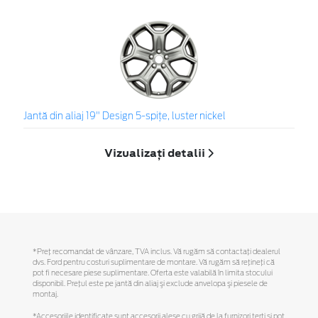
Jantă din aliaj 19" Design 5-spiţe, luster nickel
Vizualizați detalii
*Preţ recomandat de vânzare, TVA inclus. Vă rugăm să contactaţi dealerul
dvs. Ford pentru costuri suplimentare de montare. Vă rugăm să reţineţi că
pot fi necesare piese suplimentare. Oferta este valabilă în limita stocului
disponibil. Preţul este pe jantă din aliaj şi exclude anvelopa şi piesele de
montaj.
*Accesoriile identificate sunt accesorii alese cu grijă de la furnizori terți și pot