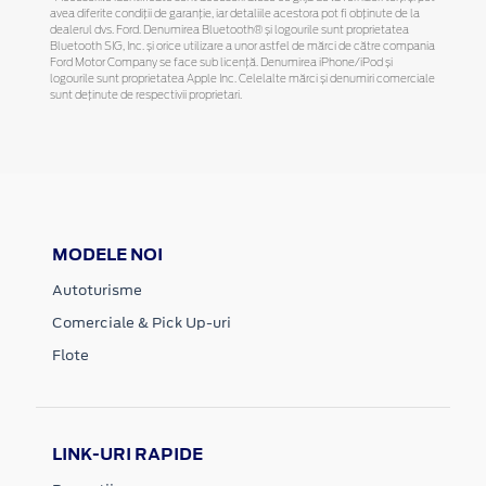
avea diferite condiții de garanție, iar detaliile acestora pot fi obținute de la
dealerul dvs. Ford. Denumirea Bluetooth® și logourile sunt proprietatea
Bluetooth SIG, Inc. și orice utilizare a unor astfel de mărci de către compania
Ford Motor Company se face sub licență. Denumirea iPhone/iPod și
logourile sunt proprietatea Apple Inc. Celelalte mărci și denumiri comerciale
sunt deținute de respectivii proprietari.
MODELE NOI
Autoturisme
Comerciale & Pick Up-uri
Flote
LINK-URI RAPIDE