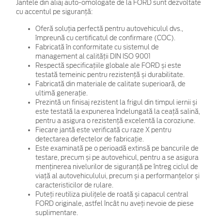
Jantele din aliaj auto-omologate de la FORD sunt dezvoltate
cu accentul pe siguranță:
Oferă soluția perfectă pentru autovehiculul dvs.,
împreună cu certificatul de confirmare (COC).
Fabricată în conformitate cu sistemul de
management al calității DIN ISO 9001
Respectă specificațiile globale ale FORD și este
testată temeinic pentru rezistență și durabilitate.
Fabricată din materiale de calitate superioară, de
ultimă generație.
Prezintă un finisaj rezistent la frigul din timpul iernii și
este testată la expunerea îndelungată la ceață salină,
pentru a asigura o rezistență excelentă la coroziune.
Fiecare jantă este verificată cu raze X pentru
detectarea defectelor de fabricație.
Este examinată pe o perioadă extinsă pe bancurile de
testare, precum și pe autovehicul, pentru a se asigura
menținerea nivelurilor de siguranță pe întreg ciclul de
viață al autovehiculului, precum și a performanțelor și
caracteristicilor de rulare.
Puteți reutiliza piulițele de roată și capacul central
FORD originale, astfel încât nu aveți nevoie de piese
suplimentare.