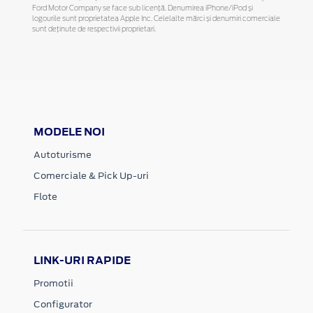
Ford Motor Company se face sub licență. Denumirea iPhone/iPod și
logourile sunt proprietatea Apple Inc. Celelalte mărci și denumiri comerciale
sunt deținute de respectivii proprietari.
MODELE NOI
Autoturisme
Comerciale & Pick Up-uri
Flote
LINK-URI RAPIDE
Promotii
Configurator