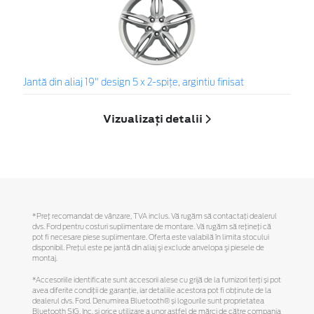
Jantă din aliaj 19" design 5 x 2-spiţe, argintiu finisat
Vizualizați detalii
*Preţ recomandat de vânzare, TVA inclus. Vă rugăm să contactaţi dealerul
dvs. Ford pentru costuri suplimentare de montare. Vă rugăm să reţineţi că
pot fi necesare piese suplimentare. Oferta este valabilă în limita stocului
disponibil. Preţul este pe jantă din aliaj şi exclude anvelopa şi piesele de
montaj.
*Accesoriile identificate sunt accesorii alese cu grijă de la furnizori terți și pot
avea diferite condiții de garanție, iar detaliile acestora pot fi obținute de la
dealerul dvs. Ford. Denumirea Bluetooth® și logourile sunt proprietatea
Bluetooth SIG, Inc. și orice utilizare a unor astfel de mărci de către compania