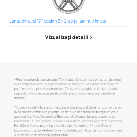
Jantă din aliaj 19" design 5 x 2-spiţe, argintiu finisat
Vizualizați detalii
*Preţ recomandat de vânzare, TVA inclus. Vă rugăm să contactaţi dealerul
dvs. Ford pentru costuri suplimentare de montare. Vă rugăm să reţineţi că
pot fi necesare piese suplimentare. Oferta este valabilă în limita stocului
disponibil. Preţul este pe jantă din aliaj şi exclude anvelopa şi piesele de
montaj.
*Accesoriile identificate sunt accesorii alese cu grijă de la furnizori terți și pot
avea diferite condiții de garanție, iar detaliile acestora pot fi obținute de la
dealerul dvs. Ford. Denumirea Bluetooth® și logourile sunt proprietatea
Bluetooth SIG, Inc. și orice utilizare a unor astfel de mărci de către compania
Ford Motor Company se face sub licență. Denumirea iPhone/iPod și
logourile sunt proprietatea Apple Inc. Celelalte mărci și denumiri comerciale
sunt deținute de respectivii proprietari.