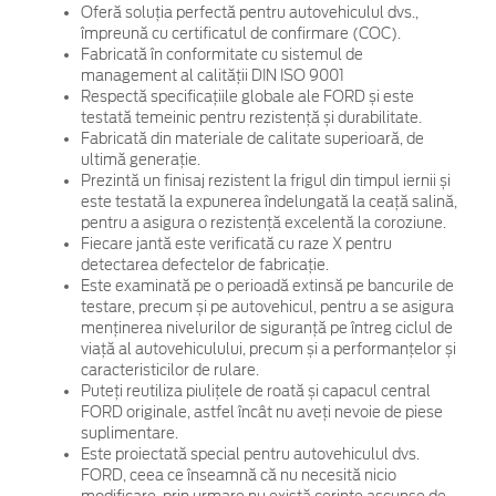
Oferă soluția perfectă pentru autovehiculul dvs.,
împreună cu certificatul de confirmare (COC).
Fabricată în conformitate cu sistemul de
management al calității DIN ISO 9001
Respectă specificațiile globale ale FORD și este
testată temeinic pentru rezistență și durabilitate.
Fabricată din materiale de calitate superioară, de
ultimă generație.
Prezintă un finisaj rezistent la frigul din timpul iernii și
este testată la expunerea îndelungată la ceață salină,
pentru a asigura o rezistență excelentă la coroziune.
Fiecare jantă este verificată cu raze X pentru
detectarea defectelor de fabricație.
Este examinată pe o perioadă extinsă pe bancurile de
testare, precum și pe autovehicul, pentru a se asigura
menținerea nivelurilor de siguranță pe întreg ciclul de
viață al autovehiculului, precum și a performanțelor și
caracteristicilor de rulare.
Puteți reutiliza piulițele de roată și capacul central
FORD originale, astfel încât nu aveți nevoie de piese
suplimentare.
Este proiectată special pentru autovehiculul dvs.
FORD, ceea ce înseamnă că nu necesită nicio