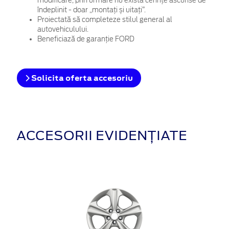
modificare, prin urmare nu există cerințe ascunse de
îndeplinit - doar „montați și uitați”.
Proiectată să completeze stilul general al
autovehiculului.
Beneficiază de garanție FORD
Solicita oferta accesoriu
ACCESORII EVIDENȚIATE