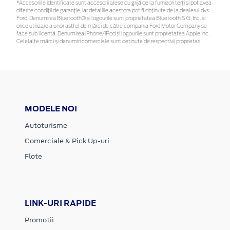
*Accesoriile identificate sunt accesorii alese cu grijă de la furnizori terți și pot avea
diferite condiții de garanție, iar detaliile acestora pot fi obținute de la dealerul dvs.
Ford. Denumirea Bluetooth® și logourile sunt proprietatea Bluetooth SIG, Inc. și
orice utilizare a unor astfel de mărci de către compania Ford Motor Company se
face sub licență. Denumirea iPhone/iPod și logourile sunt proprietatea Apple Inc.
Celelalte mărci și denumiri comerciale sunt deținute de respectivii proprietari
MODELE NOI
Autoturisme
Comerciale & Pick Up-uri
Flote
LINK-URI RAPIDE
Promotii