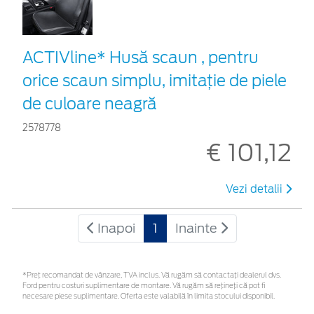
ACTIVline* Husă scaun , pentru
orice scaun simplu, imitație de piele
de culoare neagră
2578778
€ 101,12
Vezi detalii
Inapoi
1
Inainte
*Preţ recomandat de vânzare, TVA inclus. Vă rugăm să contactaţi dealerul dvs.
Ford pentru costuri suplimentare de montare. Vă rugăm să rețineți că pot fi
necesare piese suplimentare. Oferta este valabilă în limita stocului disponibil.