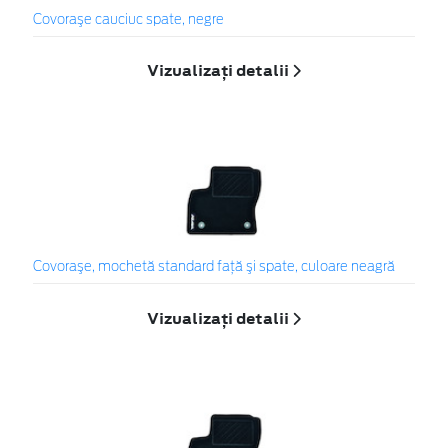
Covoraşe cauciuc spate, negre
Vizualizați detalii
Covoraşe, mochetă standard faţă şi spate, culoare neagră
Vizualizați detalii