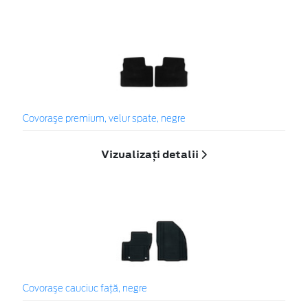
Covoraşe premium, velur spate, negre
Vizualizați detalii
Covoraşe cauciuc faţă, negre