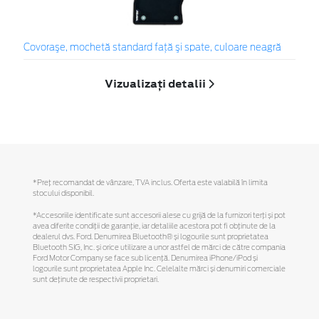
Covoraşe, mochetă standard faţă şi spate, culoare neagră
Vizualizați detalii
*Preţ recomandat de vânzare, TVA inclus. Oferta este valabilă în limita
stocului disponibil.
*Accesoriile identificate sunt accesorii alese cu grijă de la furnizori terți și pot
avea diferite condiții de garanție, iar detaliile acestora pot fi obținute de la
dealerul dvs. Ford. Denumirea Bluetooth® și logourile sunt proprietatea
Bluetooth SIG, Inc. și orice utilizare a unor astfel de mărci de către compania
Ford Motor Company se face sub licență. Denumirea iPhone/iPod și
logourile sunt proprietatea Apple Inc. Celelalte mărci și denumiri comerciale
sunt deținute de respectivii proprietari.