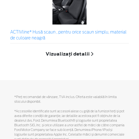
ACTIVline* Husă scaun , pentru orice scaun simplu, material
de culoare neagră
Vizualizați detalii
*Preţ recomandat de vânzare, TVA inclus. Oferta este valabilă în limita
stocului disponibil.
*Accesoriile identificate sunt accesorii alese cu grijă de la furnizori terți și pot
avea diferite condiții de garanție, iar detaliile acestora pot fi obținute de la
dealerul dvs. Ford. Denumirea Bluetooth® și logourile sunt proprietatea
Bluetooth SIG, Inc. și orice utilizare a unor astfel de mărci de către compania
Ford Motor Company se face sub licență. Denumirea iPhone/iPod și
logourile sunt proprietatea Apple Inc. Celelalte mărci și denumiri comerciale