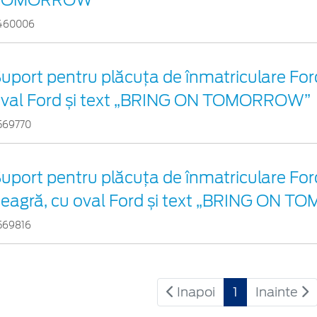
TOMORROW”
460006
uport pentru plăcuța de înmatriculare Ford
val Ford și text „BRING ON TOMORROW”
569770
uport pentru plăcuța de înmatriculare For
eagră, cu oval Ford și text „BRING ON
569816
Inapoi
1
Inainte