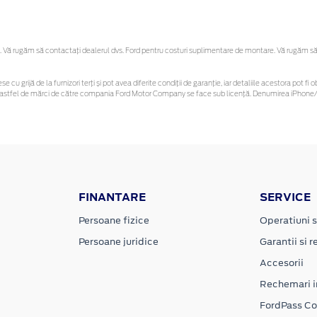
Vă rugăm să contactaţi dealerul dvs. Ford pentru costuri suplimentare de montare. Vă rugăm să reț
se cu grijă de la furnizori terți și pot avea diferite condiții de garanție, iar detaliile acestora pot
unor astfel de mărci de către compania Ford Motor Company se face sub licență. Denumirea iPhone/i
FINANTARE
SERVICE
Persoane fizice
Operatiuni s
Persoane juridice
Garantii si re
Accesorii
Rechemari i
FordPass C