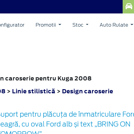
nfigurator
Promotii
Stoc
Auto Rulate
ign caroserie pentru Kuga 2008
08
>
Linie stilistică
>
Design caroserie
uport pentru plăcuța de înmatriculare For
eagră, cu oval Ford alb și text „BRING ON