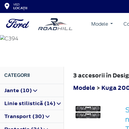
VEZI
LOCAȚII
Modele
Co
KUGA
2008
3 accesorii în Des
CATEGORII
Modele
>
Kuga 20
Jante (10)
Linie stilistică (14)
S
Transport (30)
n