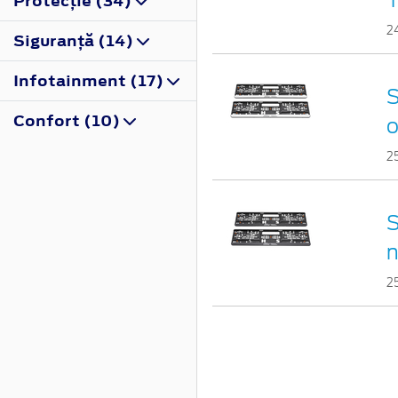
Protecţie (34)
2
Siguranţă (14)
Infotainment (17)
S
Confort (10)
o
2
S
n
2