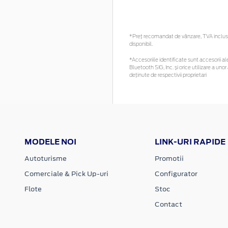
*Preţ recomandat de vânzare, TVA inclus. 
disponibil.
*Accesoriile identificate sunt accesorii ale
Bluetooth SIG, Inc. și orice utilizare a 
deținute de respectivii proprietari
MODELE NOI
LINK-URI RAPIDE
Autoturisme
Promotii
Comerciale & Pick Up-uri
Configurator
Flote
Stoc
Contact