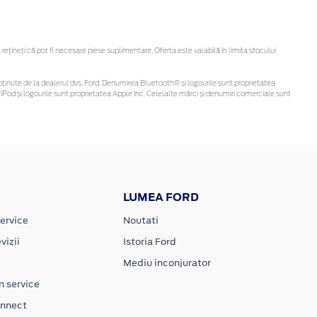
ineți că pot fi necesare piese suplimentare. Oferta este valabilă în limita stocului
 fi obținute de la dealerul dvs. Ford. Denumirea Bluetooth® și logourile sunt proprietatea
Pod și logourile sunt proprietatea Apple Inc. Celelalte mărci și denumiri comerciale sunt
LUMEA FORD
ervice
Noutati
vizii
Istoria Ford
Mediu inconjurator
n service
onnect