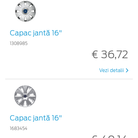
Capac jantă 16"
1308985
€ 36,72
Vezi detalii
Capac jantă 16"
1683454