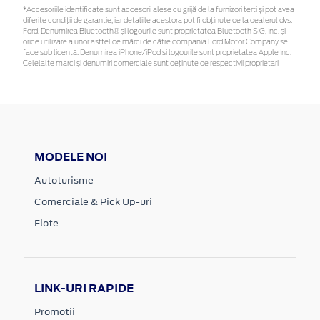
*Accesoriile identificate sunt accesorii alese cu grijă de la furnizori terți și pot avea
diferite condiții de garanție, iar detaliile acestora pot fi obținute de la dealerul dvs.
Ford. Denumirea Bluetooth® și logourile sunt proprietatea Bluetooth SIG, Inc. și
orice utilizare a unor astfel de mărci de către compania Ford Motor Company se
face sub licență. Denumirea iPhone/iPod și logourile sunt proprietatea Apple Inc.
Celelalte mărci și denumiri comerciale sunt deținute de respectivii proprietari
MODELE NOI
Autoturisme
Comerciale & Pick Up-uri
Flote
LINK-URI RAPIDE
Promotii