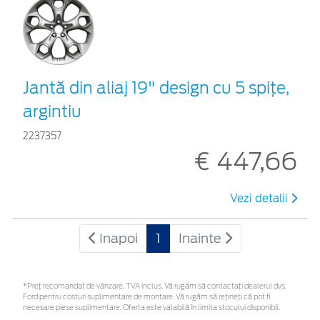
Jantă din aliaj 19" design cu 5 spiţe,
argintiu
2237357
€ 447,66
Vezi detalii
Inapoi
1
Inainte
*Preţ recomandat de vânzare, TVA inclus. Vă rugăm să contactaţi dealerul dvs.
Ford pentru costuri suplimentare de montare. Vă rugăm să rețineți că pot fi
necesare piese suplimentare. Oferta este valabilă în limita stocului disponibil.