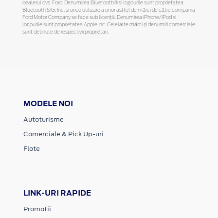
dealerul dvs. Ford. Denumirea Bluetooth® și logourile sunt proprietatea
Bluetooth SIG, Inc. și orice utilizare a unor astfel de mărci de către compania
Ford Motor Company se face sub licență. Denumirea iPhone/iPod și
logourile sunt proprietatea Apple Inc. Celelalte mărci și denumiri comerciale
sunt deținute de respectivii proprietari.
MODELE NOI
Autoturisme
Comerciale & Pick Up-uri
Flote
LINK-URI RAPIDE
Promotii