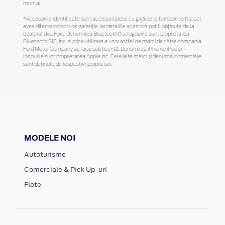
montaj.
*Accesoriile identificate sunt accesorii alese cu grijă de la furnizori terți și pot
avea diferite condiții de garanție, iar detaliile acestora pot fi obținute de la
dealerul dvs. Ford. Denumirea Bluetooth® și logourile sunt proprietatea
Bluetooth SIG, Inc. și orice utilizare a unor astfel de mărci de către compania
Ford Motor Company se face sub licență. Denumirea iPhone/iPod și
logourile sunt proprietatea Apple Inc. Celelalte mărci și denumiri comerciale
sunt deținute de respectivii proprietari.
MODELE NOI
Autoturisme
Comerciale & Pick Up-uri
Flote