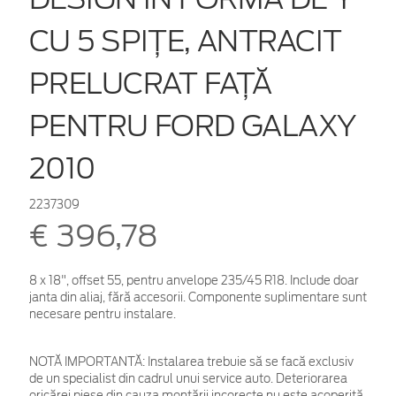
CU 5 SPIŢE, ANTRACIT
PRELUCRAT FAŢĂ
PENTRU FORD GALAXY
2010
2237309
€ 396,78
8 x 18", offset 55, pentru anvelope 235/45 R18. Include doar
janta din aliaj, fără accesorii. Componente suplimentare sunt
necesare pentru instalare.
NOTĂ IMPORTANTĂ:
Instalarea trebuie să se facă exclusiv
de un specialist din cadrul unui service auto. Deteriorarea
oricărei piese din cauza montării incorecte nu este acoperită