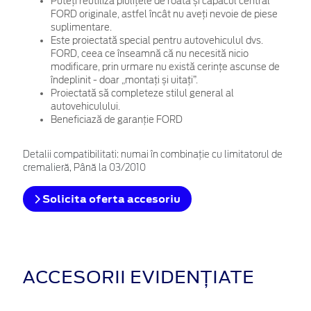
Puteți reutiliza piulițele de roată și capacul central
FORD originale, astfel încât nu aveți nevoie de piese
suplimentare.
Este proiectată special pentru autovehiculul dvs.
FORD, ceea ce înseamnă că nu necesită nicio
modificare, prin urmare nu există cerințe ascunse de
îndeplinit - doar „montați și uitați”.
Proiectată să completeze stilul general al
autovehiculului.
Beneficiază de garanție FORD
Detalii compatibilitati: numai în combinaţie cu limitatorul de
cremalieră, Până la 03/2010
Solicita oferta accesoriu
ACCESORII EVIDENȚIATE