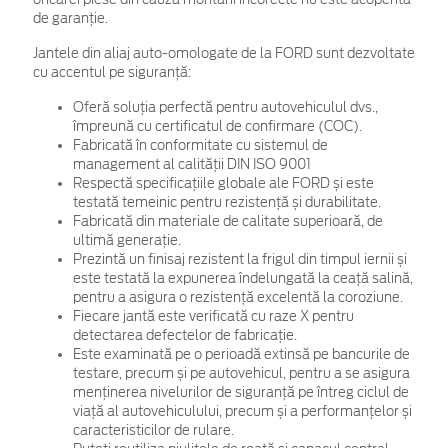
de garanţie.
Jantele din aliaj auto-omologate de la FORD sunt dezvoltate
cu accentul pe siguranță:
Oferă soluția perfectă pentru autovehiculul dvs.,
împreună cu certificatul de confirmare (COC).
Fabricată în conformitate cu sistemul de
management al calității DIN ISO 9001
Respectă specificațiile globale ale FORD și este
testată temeinic pentru rezistență și durabilitate.
Fabricată din materiale de calitate superioară, de
ultimă generație.
Prezintă un finisaj rezistent la frigul din timpul iernii și
este testată la expunerea îndelungată la ceață salină,
pentru a asigura o rezistență excelentă la coroziune.
Fiecare jantă este verificată cu raze X pentru
detectarea defectelor de fabricație.
Este examinată pe o perioadă extinsă pe bancurile de
testare, precum și pe autovehicul, pentru a se asigura
menținerea nivelurilor de siguranță pe întreg ciclul de
viață al autovehiculului, precum și a performanțelor și
caracteristicilor de rulare.