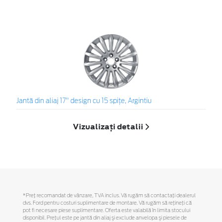
Jantă din aliaj 17" design cu 15 spiţe, Argintiu
Vizualizați detalii
*Preţ recomandat de vânzare, TVA inclus. Vă rugăm să contactaţi dealerul
dvs. Ford pentru costuri suplimentare de montare. Vă rugăm să reţineţi că
pot fi necesare piese suplimentare. Oferta este valabilă în limita stocului
disponibil. Preţul este pe jantă din aliaj şi exclude anvelopa şi piesele de