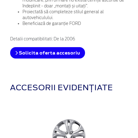
modificare, prin urmare nu există cerințe ascunse de
îndeplinit - doar „montați și uitați”.
Proiectată să completeze stilul general al
autovehiculului.
Beneficiază de garanție FORD
Detalii compatibilitati: De la 2006
Solicita oferta accesoriu
ACCESORII EVIDENȚIATE