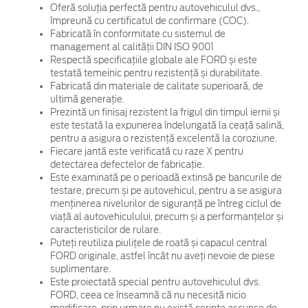
Oferă soluția perfectă pentru autovehiculul dvs.,
împreună cu certificatul de confirmare (COC).
Fabricată în conformitate cu sistemul de
management al calității DIN ISO 9001
Respectă specificațiile globale ale FORD și este
testată temeinic pentru rezistență și durabilitate.
Fabricată din materiale de calitate superioară, de
ultimă generație.
Prezintă un finisaj rezistent la frigul din timpul iernii și
este testată la expunerea îndelungată la ceață salină,
pentru a asigura o rezistență excelentă la coroziune.
Fiecare jantă este verificată cu raze X pentru
detectarea defectelor de fabricație.
Este examinată pe o perioadă extinsă pe bancurile de
testare, precum și pe autovehicul, pentru a se asigura
menținerea nivelurilor de siguranță pe întreg ciclul de
viață al autovehiculului, precum și a performanțelor și
caracteristicilor de rulare.
Puteți reutiliza piulițele de roată și capacul central
FORD originale, astfel încât nu aveți nevoie de piese
suplimentare.
Este proiectată special pentru autovehiculul dvs.
FORD, ceea ce înseamnă că nu necesită nicio