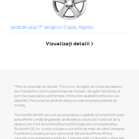
Jantă din aliaj 17" design cu 5 spiţe, Argintiu
Vizualizați detalii
*Preţ recomandat de vânzare, TVA inclus. Vă rugăm să contactaţi dealerul
dvs. Ford pentru costuri suplimentare de montare. Vă rugăm să reţineţi că
pot fi necesare piese suplimentare. Oferta este valabilă în limita stocului
disponibil. Preţul este pe jantă din aliaj şi exclude anvelopa şi piesele de
montaj.
*Accesoriile identificate sunt accesorii alese cu grijă de la furnizori terți și pot
avea diferite condiții de garanție, iar detaliile acestora pot fi obținute de la
dealerul dvs. Ford. Denumirea Bluetooth® și logourile sunt proprietatea
Bluetooth SIG, Inc. și orice utilizare a unor astfel de mărci de către compania
Ford Motor Company se face sub licență. Denumirea iPhone/iPod și
logourile sunt proprietatea Apple Inc. Celelalte mărci și denumiri comerciale