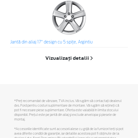
Jantă din aliaj 17" design cu 5 spiţe, Argintiu
Vizualizați detalii
*Preţ recomandat de vânzare, TVA inclus. Vă rugăm să contactaţi dealerul
dvs. Ford pentru costuri suplimentare de montare. Vă rugăm să reţineţi că
pot fi necesare piese suplimentare. Oferta este valabilă în limita stocului
disponibil. Preţul este pe jantă din aliaj şi exclude anvelopa şi piesele de
montaj.
*Accesoriile identificate sunt accesorii alese cu grijă de la furnizori terți și pot
avea diferite condiții de garanție, iar detaliile acestora pot fi obținute de la