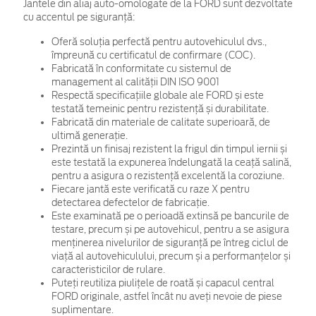
Jantele din aliaj auto-omologate de la FORD sunt dezvoltate
cu accentul pe siguranță:
Oferă soluția perfectă pentru autovehiculul dvs.,
împreună cu certificatul de confirmare (COC).
Fabricată în conformitate cu sistemul de
management al calității DIN ISO 9001
Respectă specificațiile globale ale FORD și este
testată temeinic pentru rezistență și durabilitate.
Fabricată din materiale de calitate superioară, de
ultimă generație.
Prezintă un finisaj rezistent la frigul din timpul iernii și
este testată la expunerea îndelungată la ceață salină,
pentru a asigura o rezistență excelentă la coroziune.
Fiecare jantă este verificată cu raze X pentru
detectarea defectelor de fabricație.
Este examinată pe o perioadă extinsă pe bancurile de
testare, precum și pe autovehicul, pentru a se asigura
menținerea nivelurilor de siguranță pe întreg ciclul de
viață al autovehiculului, precum și a performanțelor și
caracteristicilor de rulare.
Puteți reutiliza piulițele de roată și capacul central
FORD originale, astfel încât nu aveți nevoie de piese
suplimentare.