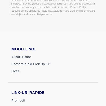
dealerul dvs. Ford. Denumirea Bluetooth® și logourile sunt proprietatea
Bluetooth SIG, Inc. și orice utilizare a unor astfel de mărci de către compania
Ford Motor Company se face sub licență. Denumirea iPhone/iPod și
logourile sunt proprietatea Apple Inc. Celelalte mărci și denumiri comerciale
sunt deținute de respectivii proprietari.
MODELE NOI
Autoturisme
Comerciale & Pick Up-uri
Flote
LINK-URI RAPIDE
Promotii