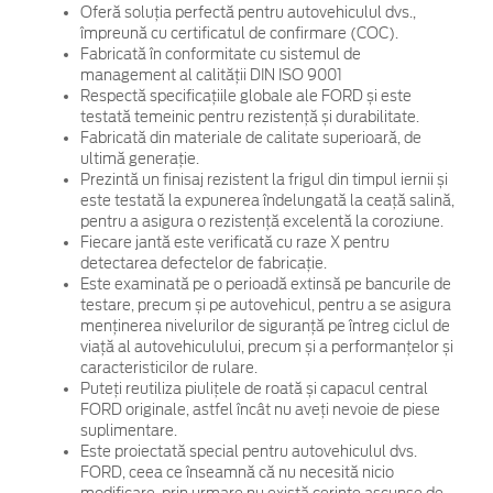
Oferă soluția perfectă pentru autovehiculul dvs.,
împreună cu certificatul de confirmare (COC).
Fabricată în conformitate cu sistemul de
management al calității DIN ISO 9001
Respectă specificațiile globale ale FORD și este
testată temeinic pentru rezistență și durabilitate.
Fabricată din materiale de calitate superioară, de
ultimă generație.
Prezintă un finisaj rezistent la frigul din timpul iernii și
este testată la expunerea îndelungată la ceață salină,
pentru a asigura o rezistență excelentă la coroziune.
Fiecare jantă este verificată cu raze X pentru
detectarea defectelor de fabricație.
Este examinată pe o perioadă extinsă pe bancurile de
testare, precum și pe autovehicul, pentru a se asigura
menținerea nivelurilor de siguranță pe întreg ciclul de
viață al autovehiculului, precum și a performanțelor și
caracteristicilor de rulare.
Puteți reutiliza piulițele de roată și capacul central
FORD originale, astfel încât nu aveți nevoie de piese
suplimentare.
Este proiectată special pentru autovehiculul dvs.
FORD, ceea ce înseamnă că nu necesită nicio