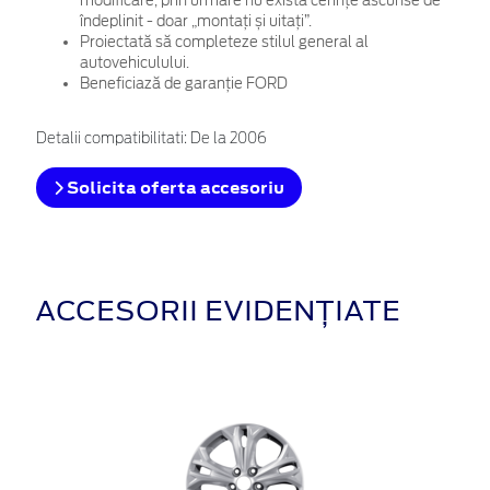
modificare, prin urmare nu există cerințe ascunse de
îndeplinit - doar „montați și uitați”.
Proiectată să completeze stilul general al
autovehiculului.
Beneficiază de garanție FORD
Detalii compatibilitati: De la 2006
Solicita oferta accesoriu
ACCESORII EVIDENȚIATE