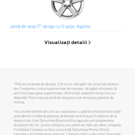
Jantă din aliaj 17" design cu 5 spiţe, Argintiu
Vizualizați detalii
*Preţ recomandat de vânzare, TVA inclus. Vă rugăm să contactaţi dealerul
dvs. Ford pentru costuri suplimentare de montare. Vă rugăm să reţineţi că
pot fi necesare piese suplimentare. Oferta este valabilă în limita stocului
disponibil. Preţul este pe jantă din aliaj şi exclude anvelopa şi piesele de
montaj.
*Accesoriile identificate sunt accesorii alese cu grijă de la furnizori terți și pot
avea diferite condiții de garanție, iar detaliile acestora pot fi obținute de la
dealerul dvs. Ford. Denumirea Bluetooth® și logourile sunt proprietatea
Bluetooth SIG, Inc. și orice utilizare a unor astfel de mărci de către compania
Ford Motor Company se face sub licență. Denumirea iPhone/iPod și
logourile sunt proprietatea Apple Inc. Celelalte mărci și denumiri comerciale