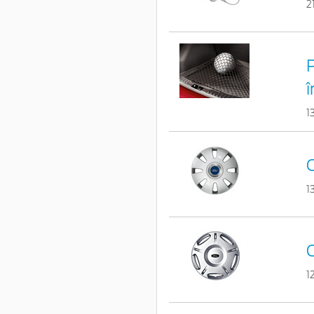
2
î
1
1
1