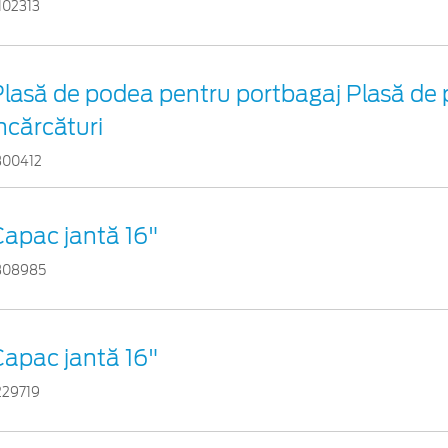
102313
Plasă de podea pentru portbagaj Plasă de
ncărcături
300412
Capac jantă 16"
308985
Capac jantă 16"
229719