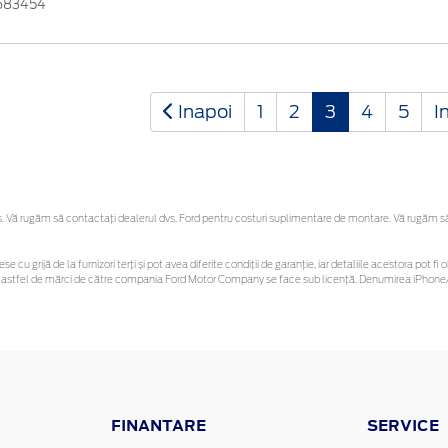
683454
Inapoi
1
2
3
4
5
I
Vă rugăm să contactaţi dealerul dvs. Ford pentru costuri suplimentare de montare. Vă rugăm să re
se cu grijă de la furnizori terți și pot avea diferite condiții de garanție, iar detaliile acestora pot
unor astfel de mărci de către compania Ford Motor Company se face sub licență. Denumirea iPhone/
FINANTARE
SERVICE