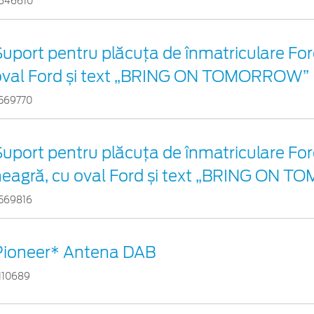
646610
uport pentru plăcuța de înmatriculare Ford
oval Ford și text „BRING ON TOMORROW”
569770
uport pentru plăcuța de înmatriculare For
neagră, cu oval Ford și text „BRING ON
569816
Pioneer* Antena DAB
110689