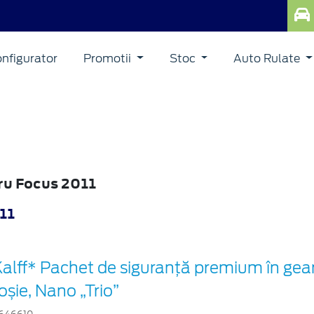
nfigurator
Promotii
Stoc
Auto Rulate
ru Focus 2011
11
Kalff* Pachet de siguranţă premium în gea
oșie, Nano „Trio”