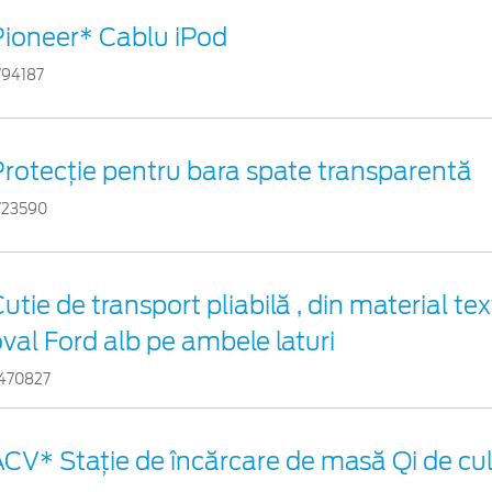
Pioneer* Cablu iPod
794187
Protecţie pentru bara spate transparentă
723590
utie de transport pliabilă , din material tex
val Ford alb pe ambele laturi
470827
CV* Stație de încărcare de masă Qi de cu