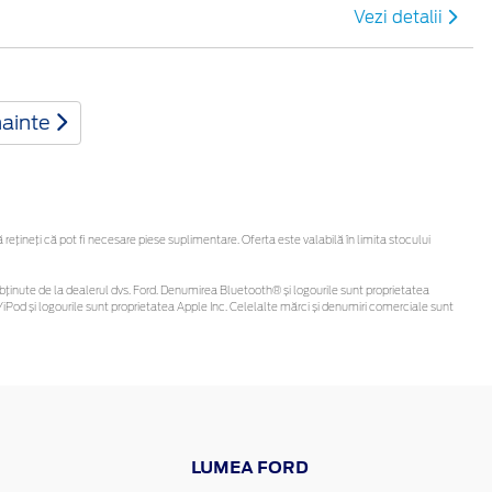
Vezi detalii
nainte
țineți că pot fi necesare piese suplimentare. Oferta este valabilă în limita stocului
 fi obținute de la dealerul dvs. Ford. Denumirea Bluetooth® și logourile sunt proprietatea
iPod și logourile sunt proprietatea Apple Inc. Celelalte mărci și denumiri comerciale sunt
LUMEA FORD