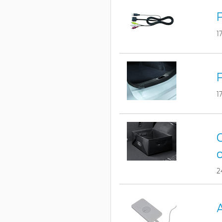
1
1
C
o
2
A