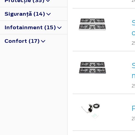
Protecţie (35)
2
Siguranţă (14)
S
Infotainment (15)
Confort (17)
2
S
2
2