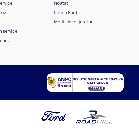
ervice
Noutati
vizii
Istoria Ford
Mediu inconjurator
n service
onnect