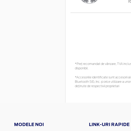
1
*Preţ recomandat de vânzare, TVA inclus. 
disponibil.
*Accesoriile identificate sunt accesorii ale
Bluetooth SIG, Inc. și orice utilizare a 
deținute de respectivii proprietari
MODELE NOI
LINK-URI RAPIDE