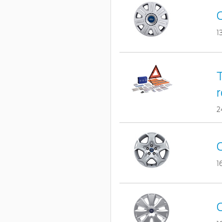
1
T
r
2
1