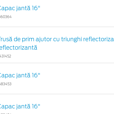
Capac jantă 16"
360364
rusă de prim ajutor cu triunghi reflectoriza
eflectorizantă
431452
Capac jantă 16"
683453
Capac jantă 16"