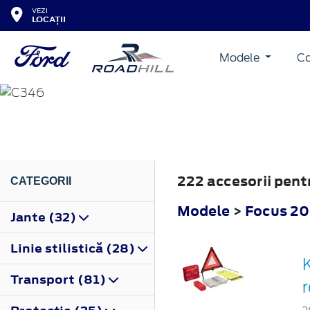
VEZI
LOCAȚII
Modele
Co
FOCUS
2011
222 accesorii pent
CATEGORII
Modele
>
Focus 20
Jante (32)
Linie stilistică (28)
Transport (81)
r