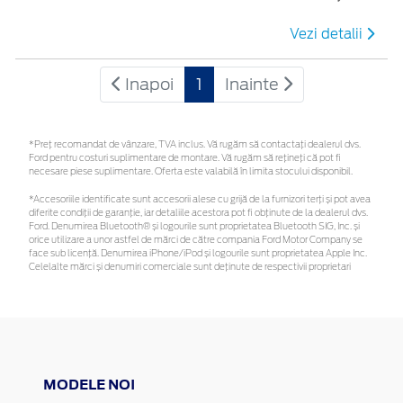
Vezi detalii
Inapoi
1
Inainte
*Preţ recomandat de vânzare, TVA inclus. Vă rugăm să contactaţi dealerul dvs.
Ford pentru costuri suplimentare de montare. Vă rugăm să rețineți că pot fi
necesare piese suplimentare. Oferta este valabilă în limita stocului disponibil.
*Accesoriile identificate sunt accesorii alese cu grijă de la furnizori terți și pot avea
diferite condiții de garanție, iar detaliile acestora pot fi obținute de la dealerul dvs.
Ford. Denumirea Bluetooth® și logourile sunt proprietatea Bluetooth SIG, Inc. și
orice utilizare a unor astfel de mărci de către compania Ford Motor Company se
face sub licență. Denumirea iPhone/iPod și logourile sunt proprietatea Apple Inc.
Celelalte mărci și denumiri comerciale sunt deținute de respectivii proprietari
MODELE NOI