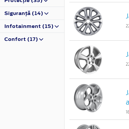
Protecţie (35)
Siguranţă (14)
J
Infotainment (15)
2
Confort (17)
J
2
J
a
1