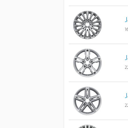
J
1
J
2
J
2