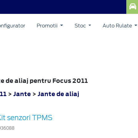
nfigurator
Promotii
Stoc
Auto Rulate
te de aliaj pentru Focus 2011
11
>
Jante
>
Jante de aliaj
Kit senzori TPMS
936088