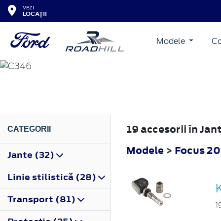
VEZI
LOCAȚII
Modele
Co
FOCUS
2011
19 accesorii în Jan
CATEGORII
Modele
>
Focus 20
Jante (32)
Linie stilistică (28)
Transport (81)
1