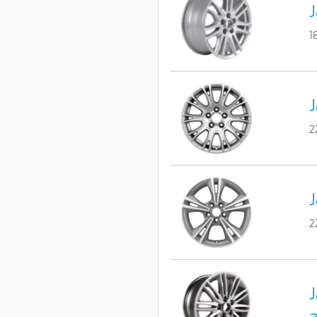
J
1
J
2
J
2
J