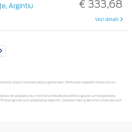
€ 333,68
ţe, Argintiu
Vezi detalii
țineți că pot fi necesare piese suplimentare. Oferta este valabilă în limita stocului
 fi obținute de la dealerul dvs. Ford. Denumirea Bluetooth® și logourile sunt proprietatea
iPod și logourile sunt proprietatea Apple Inc. Celelalte mărci și denumiri comerciale sunt