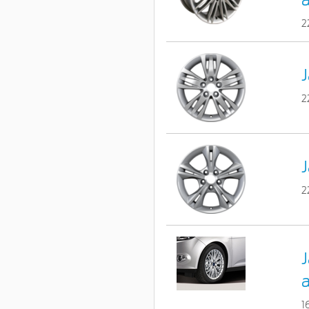
a
2
J
2
J
2
J
a
1