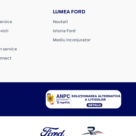
LUMEA FORD
ervice
Noutati
vizii
Istoria Ford
Mediu inconjurator
n service
onnect