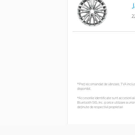
J
2
*Preţ recomandat de vânzare, TVA inclus. 
disponibil.
*Accesoriile identificate sunt accesorii ale
Bluetooth SIG, Inc. și orice utilizare a 
deținute de respectivii proprietari