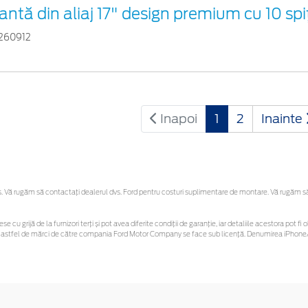
antă din aliaj 17" design premium cu 10 spi
260912
Inapoi
1
2
Inainte
Vă rugăm să contactaţi dealerul dvs. Ford pentru costuri suplimentare de montare. Vă rugăm să re
se cu grijă de la furnizori terți și pot avea diferite condiții de garanție, iar detaliile acestora pot
unor astfel de mărci de către compania Ford Motor Company se face sub licență. Denumirea iPhone/