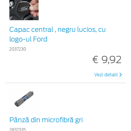
Capac central , negru lucios, cu
logo-ul Ford
2037230
€ 9,92
Vezi detalii
Pânză din microfibră gri
2837335