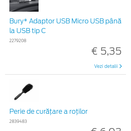
Bury* Adaptor USB Micro USB până
la USB tip C
2279208
€ 5,35
Vezi detalii
Perie de curățare a roților
2839483