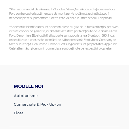
*Preţ recomandat de vânzare, TVA inclus. Vă rugăm să contactaţi dealerul dvs.
Ford pentru costuri suplimentare de montare. Vă rugăm să rețineți că pot fi
necesare piese suplimentare. Oferta este valabilă în limita stocului disponibil.
*Accesoriile identificate sunt accesorii alese cu grijă de la furnizori terți și pot avea
diferite condiții de garanție, iar detaliile acestora pot fi obținute de la dealerul dvs.
Ford. Denumirea Bluetooth® și logourile sunt proprietatea Bluetooth SIG, Inc. și
orice utilizare a unor astfel de mărci de către compania Ford Motor Company se
face sub licență. Denumirea iPhone/iPod și logourile sunt proprietatea Apple Inc.
Celelalte mărci și denumiri comerciale sunt deținute de respectivii proprietari
MODELE NOI
Autoturisme
Comerciale & Pick Up-uri
Flote