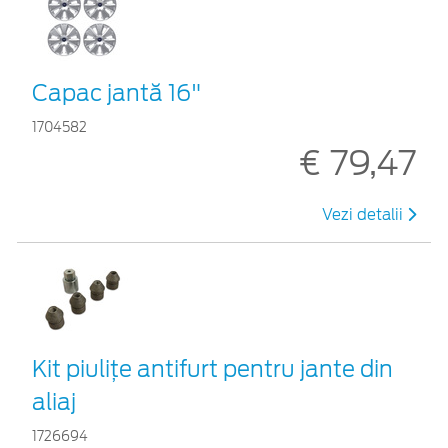
Capac jantă 16"
1704582
€ 79,47
Vezi detalii
Kit piuliţe antifurt pentru jante din
aliaj
1726694