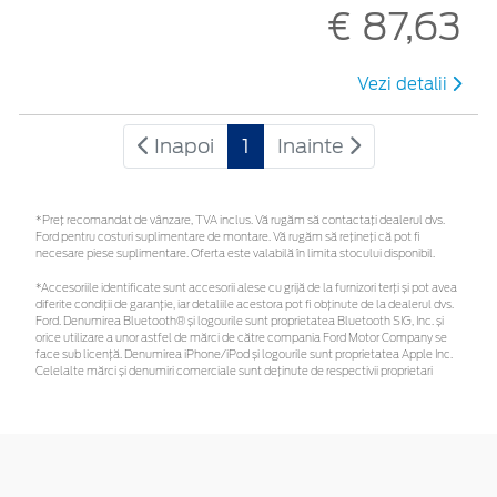
€ 87,63
Vezi detalii
Inapoi
1
Inainte
*Preţ recomandat de vânzare, TVA inclus. Vă rugăm să contactaţi dealerul dvs.
Ford pentru costuri suplimentare de montare. Vă rugăm să rețineți că pot fi
necesare piese suplimentare. Oferta este valabilă în limita stocului disponibil.
*Accesoriile identificate sunt accesorii alese cu grijă de la furnizori terți și pot avea
diferite condiții de garanție, iar detaliile acestora pot fi obținute de la dealerul dvs.
Ford. Denumirea Bluetooth® și logourile sunt proprietatea Bluetooth SIG, Inc. și
orice utilizare a unor astfel de mărci de către compania Ford Motor Company se
face sub licență. Denumirea iPhone/iPod și logourile sunt proprietatea Apple Inc.
Celelalte mărci și denumiri comerciale sunt deținute de respectivii proprietari