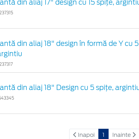
antă din aliaj 17" design cu 15 spiţe, arginti
237315
antă din aliaj 18" design în formă de Y cu 5
argintiu
237317
antă din aliaj 18" Design cu 5 spiţe, arginti
543345
Inapoi
1
Inainte