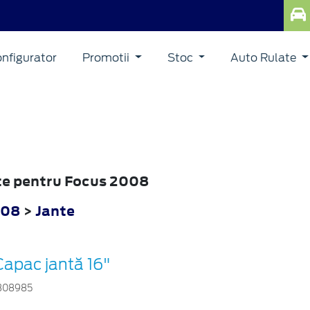
nfigurator
Promotii
Stoc
Auto Rulate
nte pentru Focus 2008
008
>
Jante
Capac jantă 16"
308985