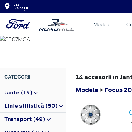
VEZI
LOCAȚII
Modele
Co
FOCUS
2008
14 accesorii în Ja
CATEGORII
Modele
>
Focus 2
Jante (14)
Linie stilistică (50)
Transport (49)
1