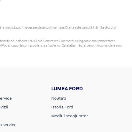
țineți că pot fi necesare piese suplimentare. Oferta este valabilă în limita stocului
t fi obținute de la dealerul dvs. Ford. Denumirea Bluetooth® și logourile sunt proprietatea
iPod și logourile sunt proprietatea Apple Inc. Celelalte mărci și denumiri comerciale sunt
LUMEA FORD
ervice
Noutati
vizii
Istoria Ford
Mediu inconjurator
n service