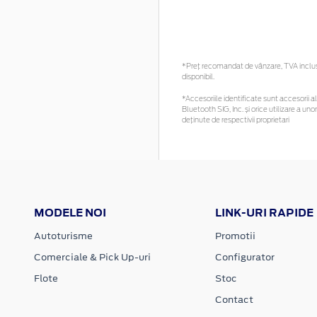
*Preţ recomandat de vânzare, TVA inclus. 
disponibil.
*Accesoriile identificate sunt accesorii al
Bluetooth SIG, Inc. și orice utilizare a 
deținute de respectivii proprietari
MODELE NOI
LINK-URI RAPIDE
Autoturisme
Promotii
Comerciale & Pick Up-uri
Configurator
Flote
Stoc
Contact