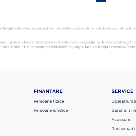
Vă rugăm să contactaţi dealerul dvs. Ford pentru costuri suplimentare de montare. Vă rugăm să re
ese cu grijă de la furnizori terți și pot avea diferite condiții de garanție, iar detaliile acestora po
unor astfel de mărci de către compania Ford Motor Company se face sub licență. Denumirea iPhone/
FINANTARE
SERVICE
Persoane fizice
Operatiuni s
Persoane juridice
Garantii si re
Accesorii
Rechemari i