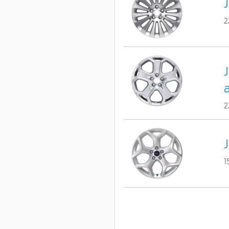
J
2
J
2
J
1