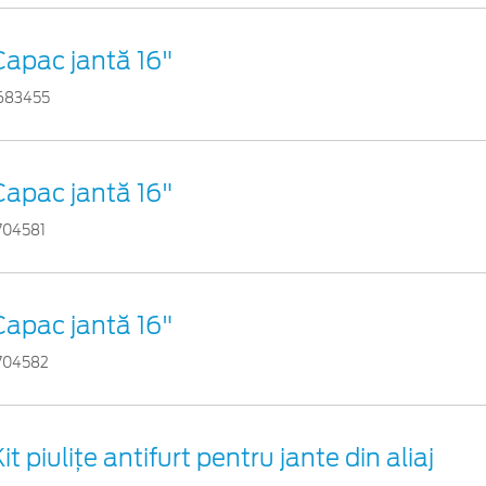
Capac jantă 16"
683455
Capac jantă 16"
704581
Capac jantă 16"
704582
it piuliţe antifurt pentru jante din aliaj