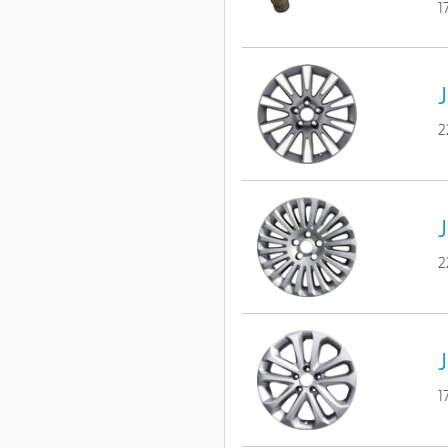
1
J
2
J
2
J
1