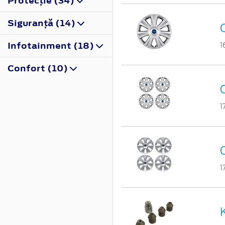
Protecţie (34)
Siguranţă (14)
Infotainment (18)
1
Confort (10)
1
1
K