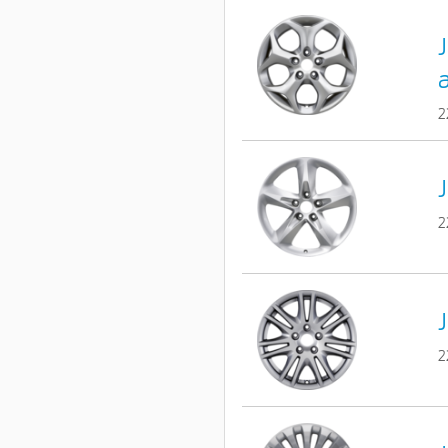
J
2
J
2
J
2