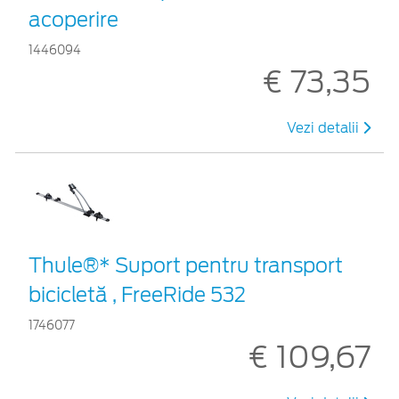
acoperire
1446094
€ 73,35
Vezi detalii
Thule®* Suport pentru transport
bicicletă , FreeRide 532
1746077
€ 109,67