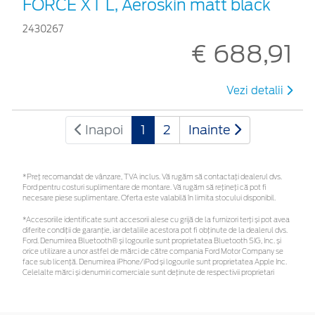
FORCE XT L, Aeroskin matt black
2430267
€ 688,91
Vezi detalii
Inapoi
1
2
Inainte
*Preţ recomandat de vânzare, TVA inclus. Vă rugăm să contactaţi dealerul dvs.
Ford pentru costuri suplimentare de montare. Vă rugăm să rețineți că pot fi
necesare piese suplimentare. Oferta este valabilă în limita stocului disponibil.
*Accesoriile identificate sunt accesorii alese cu grijă de la furnizori terți și pot avea
diferite condiții de garanție, iar detaliile acestora pot fi obținute de la dealerul dvs.
Ford. Denumirea Bluetooth® și logourile sunt proprietatea Bluetooth SIG, Inc. și
orice utilizare a unor astfel de mărci de către compania Ford Motor Company se
face sub licență. Denumirea iPhone/iPod și logourile sunt proprietatea Apple Inc.
Celelalte mărci și denumiri comerciale sunt deținute de respectivii proprietari