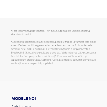
*Preţ recomandat de vânzare, TVA inclus. Oferta este valabilă în limita
stocului disponibil.
*Accesoriile identificate sunt accesorii alese cu grijă de la furnizori terți și pot
avea diferite condiții de garanție, iar detaliile acestora pot fi obținute de la
dealerul dvs. Ford. Denumirea Bluetooth® și logourile sunt proprietatea
Bluetooth SIG, Inc. și orice utilizare a unor astfel de mărci de către compania
Ford Motor Company se face sub licență. Denumirea iPhone/iPod și
logourile sunt proprietatea Apple Inc. Celelalte mărci și denumiri comerciale
sunt deținute de respectivii proprietari.
MODELE NOI
Autoturisme