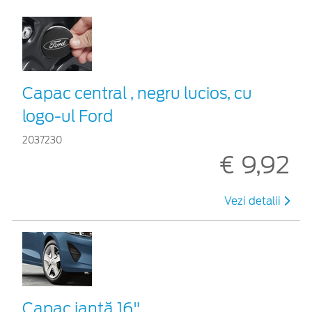
Capac central , negru lucios, cu
logo-ul Ford
2037230
€ 9,92
Vezi detalii
Capac jantă 16"