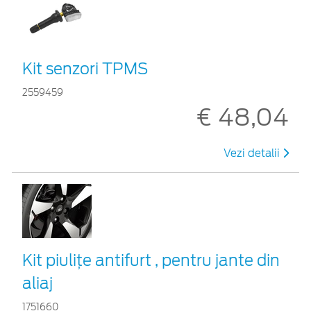
Kit senzori TPMS
2559459
€ 48,04
Vezi detalii
Kit piuliţe antifurt , pentru jante din
aliaj
1751660