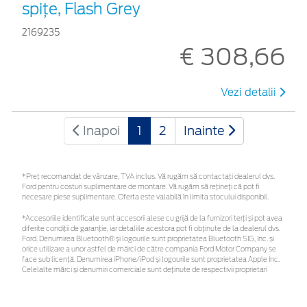
spițe, Flash Grey
2169235
€ 308,66
Vezi detalii
Inapoi
1
2
Inainte
*Preţ recomandat de vânzare, TVA inclus. Vă rugăm să contactaţi dealerul dvs.
Ford pentru costuri suplimentare de montare. Vă rugăm să rețineți că pot fi
necesare piese suplimentare. Oferta este valabilă în limita stocului disponibil.
*Accesoriile identificate sunt accesorii alese cu grijă de la furnizori terți și pot avea
diferite condiții de garanție, iar detaliile acestora pot fi obținute de la dealerul dvs.
Ford. Denumirea Bluetooth® și logourile sunt proprietatea Bluetooth SIG, Inc. și
orice utilizare a unor astfel de mărci de către compania Ford Motor Company se
face sub licență. Denumirea iPhone/iPod și logourile sunt proprietatea Apple Inc.
Celelalte mărci și denumiri comerciale sunt deținute de respectivii proprietari