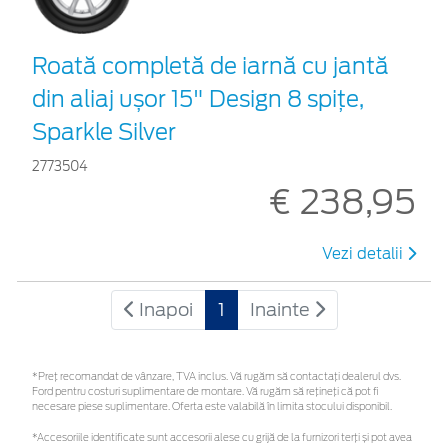
Roată completă de iarnă cu jantă
din aliaj ușor 15" Design 8 spițe,
Sparkle Silver
2773504
€ 238,95
Vezi detalii
Inapoi
1
Inainte
*Preţ recomandat de vânzare, TVA inclus. Vă rugăm să contactaţi dealerul dvs.
Ford pentru costuri suplimentare de montare. Vă rugăm să rețineți că pot fi
necesare piese suplimentare. Oferta este valabilă în limita stocului disponibil.
*Accesoriile identificate sunt accesorii alese cu grijă de la furnizori terți și pot avea