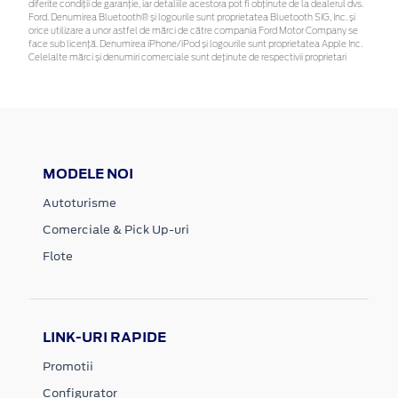
diferite condiții de garanție, iar detaliile acestora pot fi obținute de la dealerul dvs.
Ford. Denumirea Bluetooth® și logourile sunt proprietatea Bluetooth SIG, Inc. și
orice utilizare a unor astfel de mărci de către compania Ford Motor Company se
face sub licență. Denumirea iPhone/iPod și logourile sunt proprietatea Apple Inc.
Celelalte mărci și denumiri comerciale sunt deținute de respectivii proprietari
MODELE NOI
Autoturisme
Comerciale & Pick Up-uri
Flote
LINK-URI RAPIDE
Promotii
Configurator