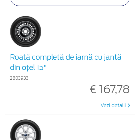
Roată completă de iarnă cu jantă
din oțel 15"
2803933
€ 167,78
Vezi detalii