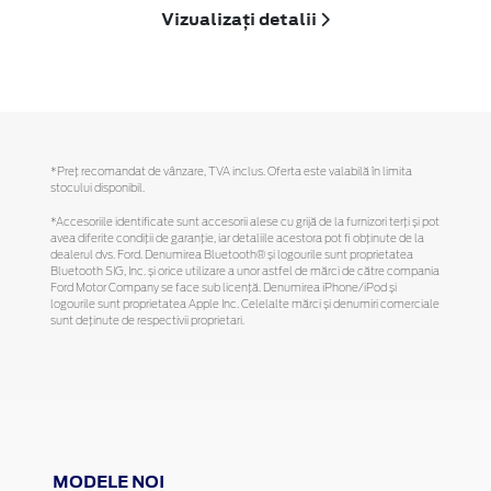
Vizualizați detalii
*Preţ recomandat de vânzare, TVA inclus. Oferta este valabilă în limita
stocului disponibil.
*Accesoriile identificate sunt accesorii alese cu grijă de la furnizori terți și pot
avea diferite condiții de garanție, iar detaliile acestora pot fi obținute de la
dealerul dvs. Ford. Denumirea Bluetooth® și logourile sunt proprietatea
Bluetooth SIG, Inc. și orice utilizare a unor astfel de mărci de către compania
Ford Motor Company se face sub licență. Denumirea iPhone/iPod și
logourile sunt proprietatea Apple Inc. Celelalte mărci și denumiri comerciale
sunt deținute de respectivii proprietari.
MODELE NOI