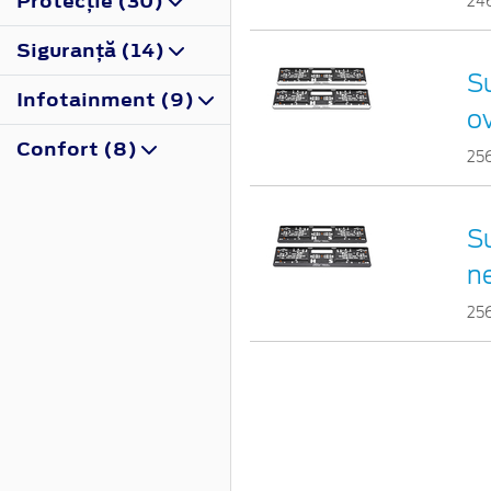
Protecţie (30)
24
Siguranţă (14)
Su
Infotainment (9)
o
Confort (8)
25
Su
n
25