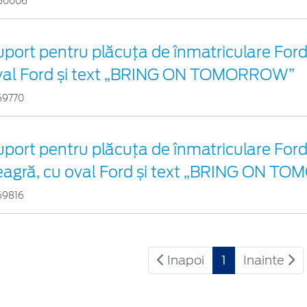
60006
port pentru plăcuța de înmatriculare Ford 
val Ford și text „BRING ON TOMORROW”
69770
port pentru plăcuța de înmatriculare Ford
eagră, cu oval Ford și text „BRING ON 
69816
Inapoi
1
Inainte