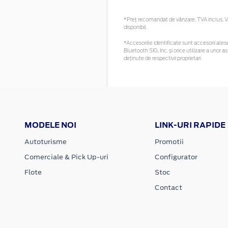
*Preţ recomandat de vânzare, TVA inclus. Vă 
disponibil.
*Accesoriile identificate sunt accesorii alese 
Bluetooth SIG, Inc. și orice utilizare a uno
deținute de respectivii proprietari
MODELE NOI
LINK-URI RAPIDE
Autoturisme
Promotii
Comerciale & Pick Up-uri
Configurator
Flote
Stoc
Contact