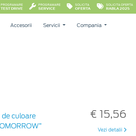
PROGRAMARE
PROGRAMARE
SOLICITA
SOLICITA OFERTA
TEST DRIVE
SERVICE
OFERTA
RABLA 2025
Accesorii
Servicii
Compania
€ 15,56
 de culoare
ON TOMORROW”
Vezi detalii