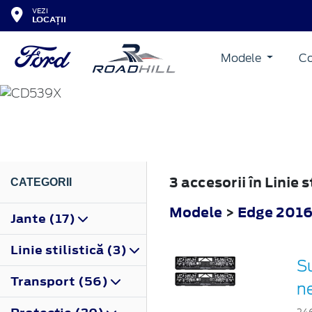
VEZI
LOCAȚII
Modele
Co
EDGE
2016
3 accesorii în Linie 
CATEGORII
Modele
>
Edge 201
Jante (17)
Linie stilistică (3)
Su
Transport (56)
n