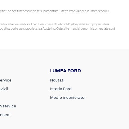
eți că pot fi necesare piese suplimentare. Oferta este valabilă în limita stocului
 obținute de la dealerul dvs. Ford. Denumirea Bluetooth® și logourile sunt proprietatea
d și logourile sunt proprietatea Apple Inc. Celelalte mărci și denumiri comerciale sunt
LUMEA FORD
ervice
Noutati
vizii
Istoria Ford
Mediu inconjurator
n service
onnect