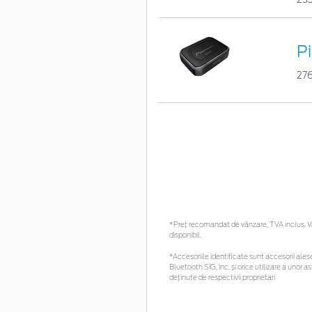
P
27
*Preţ recomandat de vânzare, TVA inclus. Vă 
disponibil.
*Accesoriile identificate sunt accesorii alese 
Bluetooth SIG, Inc. și orice utilizare a uno
deținute de respectivii proprietari