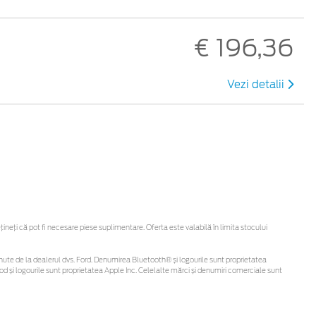
€ 196,36
Vezi detalii
eți că pot fi necesare piese suplimentare. Oferta este valabilă în limita stocului
 obținute de la dealerul dvs. Ford. Denumirea Bluetooth® și logourile sunt proprietatea
d și logourile sunt proprietatea Apple Inc. Celelalte mărci și denumiri comerciale sunt