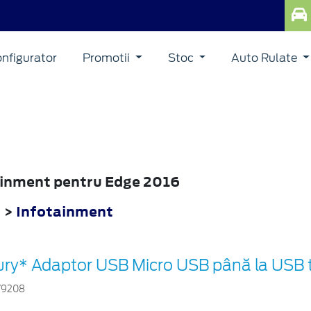
nfigurator
Promotii
Stoc
Auto Rulate
tainment pentru Edge 2016
6
>
Infotainment
ury* Adaptor USB Micro USB până la USB t
79208