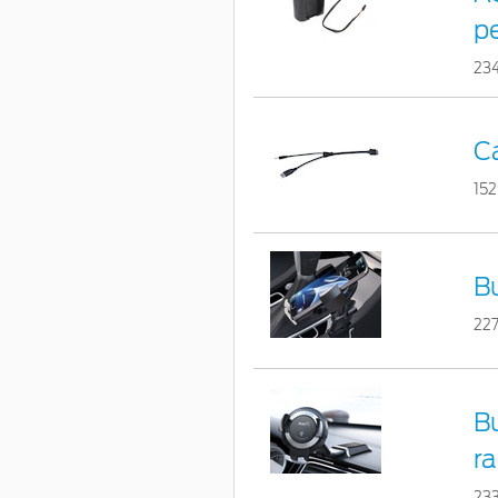
p
23
C
15
Bu
22
Bu
ra
23