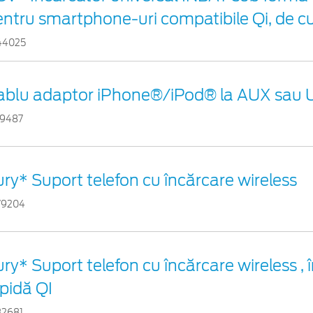
entru smartphone-uri compatibile Qi, de c
44025
ablu adaptor iPhone®/iPod® la AUX sau
29487
ry* Suport telefon cu încărcare wireless
79204
ry* Suport telefon cu încărcare wireless , 
pidă QI
32681