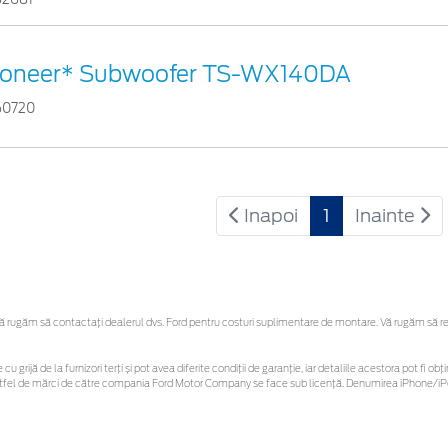
ioneer* Subwoofer TS-WX140DA
60720
Inapoi
1
Inainte
rugăm să contactaţi dealerul dvs. Ford pentru costuri suplimentare de montare. Vă rugăm să rețin
cu grijă de la furnizori terți și pot avea diferite condiții de garanție, iar detaliile acestora pot fi
r astfel de mărci de către compania Ford Motor Company se face sub licență. Denumirea iPhone/iPo