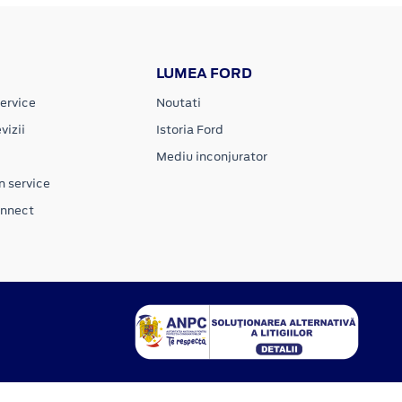
LUMEA FORD
ervice
Noutati
vizii
Istoria Ford
Mediu inconjurator
n service
onnect