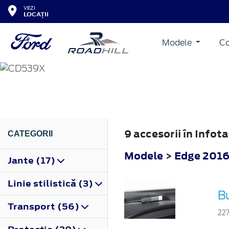
VEZI
LOCAȚII
Modele
Co
EDGE
2016
9 accesorii în Info
CATEGORII
Modele
>
Edge 201
Jante (17)
Linie stilistică (3)
B
Transport (56)
22