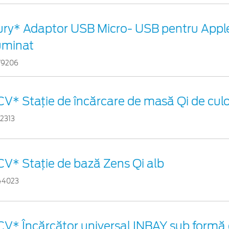
ury* Adaptor USB Micro- USB pentru Appl
luminat
79206
CV* Stație de încărcare de masă Qi de cul
02313
CV* Stație de bază Zens Qi alb
44023
CV* Încărcător universal INBAY sub formă 