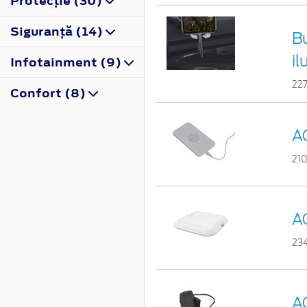
Protecţie (30)
Siguranţă (14)
B
i
Infotainment (9)
22
Confort (8)
A
21
A
23
A