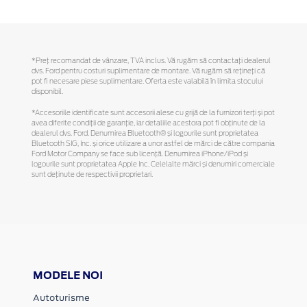
*Preţ recomandat de vânzare, TVA inclus. Vă rugăm să contactaţi dealerul
dvs. Ford pentru costuri suplimentare de montare. Vă rugăm să reţineţi că
pot fi necesare piese suplimentare. Oferta este valabilă în limita stocului
disponibil.
*Accesoriile identificate sunt accesorii alese cu grijă de la furnizori terți și pot
avea diferite condiții de garanție, iar detaliile acestora pot fi obținute de la
dealerul dvs. Ford. Denumirea Bluetooth® și logourile sunt proprietatea
Bluetooth SIG, Inc. și orice utilizare a unor astfel de mărci de către compania
Ford Motor Company se face sub licență. Denumirea iPhone/iPod și
logourile sunt proprietatea Apple Inc. Celelalte mărci și denumiri comerciale
sunt deținute de respectivii proprietari.
MODELE NOI
Autoturisme