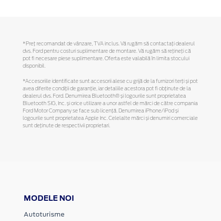
*Preţ recomandat de vânzare, TVA inclus. Vă rugăm să contactaţi dealerul
dvs. Ford pentru costuri suplimentare de montare. Vă rugăm să reţineţi că
pot fi necesare piese suplimentare. Oferta este valabilă în limita stocului
disponibil.
*Accesoriile identificate sunt accesorii alese cu grijă de la furnizori terți și pot
avea diferite condiții de garanție, iar detaliile acestora pot fi obținute de la
dealerul dvs. Ford. Denumirea Bluetooth® și logourile sunt proprietatea
Bluetooth SIG, Inc. și orice utilizare a unor astfel de mărci de către compania
Ford Motor Company se face sub licență. Denumirea iPhone/iPod și
logourile sunt proprietatea Apple Inc. Celelalte mărci și denumiri comerciale
sunt deținute de respectivii proprietari.
MODELE NOI
Autoturisme